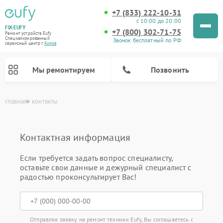
+7 (833) 222-10-31
с 10:00 до 20:00
FIX-EUFY
+7 (800) 302-71-75
Ремонт устройств Eufy
Специализированный
Звонок бесплатный по РФ
cервисный центр г.
Киров
Мы ремонтируем
Позвонить
главная
контакты
Контактная информация
Ремонт камер видеонаблюдения Eufy
Ремонт вертикальных пылесосов Eufy
Если требуется задать вопрос специалисту,
оставьте свои данные и дежурный специалист с
радостью проконсультирует Вас!
Отправляя заявку на ремонт техники Eufy, Вы соглашаетесь с