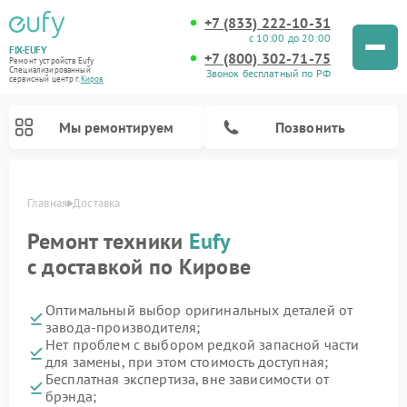
+7 (833) 222-10-31
с 10:00 до 20:00
FIX-EUFY
+7 (800) 302-71-75
Ремонт устройств Eufy
Специализированный
Звонок бесплатный по РФ
cервисный центр г.
Киров
Мы ремонтируем
Позвонить
Главная
Доставка
Ремонт техники
Eufy
с доставкой по Кирове
Ремонт камер видеонаблюдения Eufy
Ремонт вертикальных пылесосов Eufy
Оптимальный выбор оригинальных деталей от
завода-производителя;
Нет проблем с выбором редкой запасной части
для замены, при этом стоимость доступная;
Бесплатная экспертиза, вне зависимости от
брэнда;