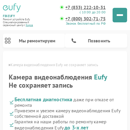
+7 (833) 222-10-31
с 10:00 до 20:00
FIX-EUFY
+7 (800) 302-71-75
Ремонт устройств Eufy
Специализированный
Звонок бесплатный по РФ
cервисный центр г.
Киров
Мы ремонтируем
Позвонить
ирове
Камера видеонаблюдения Eufy не сохраняет запись
Камера видеонаблюдения
Eufy
Не сохраняет запись
Ремонт вертикальных пылесосов Eufy
Бесплатная диагностика
даже при отказе от
ремонта
Привезем и увезем камеру видеонаблюдения Eufy
собственной доставкой
Гарантия на наши работы по ремонту камер
до 3-х лет
видеонаблюдения Eufy