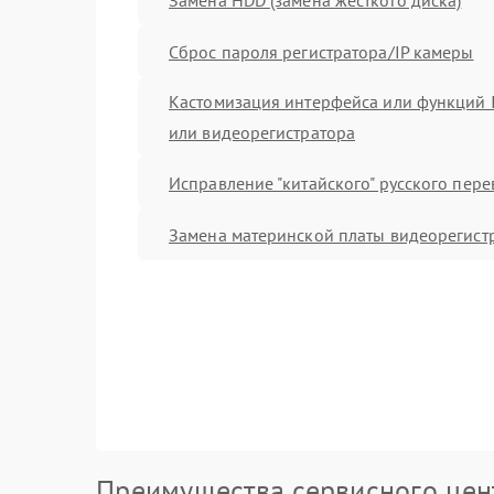
Сброс пароля регистратора/IP камеры
Кастомизация интерфейса или функций 
или видеорегистратора
Исправление "китайского" русского пер
Замена материнской платы видеорегист
Преимущества сервисного цен