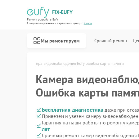
FIX-EUFY
Ремонт устройств Eufy
Специализированный cервисный центр г.
Киров
Мы ремонтируем
Срочный ремонт
Це
 Eufy в Кирове
Камера видеонаблюдения Eufy ошибка карты памяти
Камера видеонабл
Ремонт роботов-пылесосов Eufy
Ремонт вертикальных пылесосов Eufy
Ремонт видеодомофонов Eufy
Ошибка карты памя
Бесплатная диагностика
даже при отказ
Привезем и увезем камеру видеонаблюдени
Гарантия на наши работы по ремонту кам
лет
Срочный ремонт камер видеонаблюдения Eu