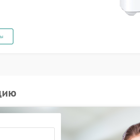
ны
цию