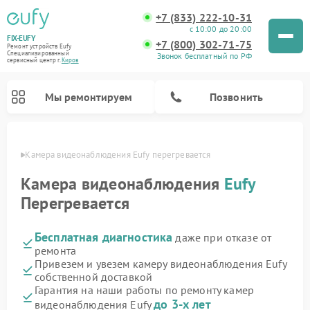
+7 (833) 222-10-31
с 10:00 до 20:00
FIX-EUFY
+7 (800) 302-71-75
Ремонт устройств Eufy
Специализированный
Звонок бесплатный по РФ
cервисный центр г.
Киров
Мы ремонтируем
Позвонить
ирове
Камера видеонаблюдения Eufy перегревается
Камера видеонаблюдения
Eufy
Перегревается
Ремонт вертикальных пылесосов Eufy
Бесплатная диагностика
даже при отказе от
ремонта
Привезем и увезем камеру видеонаблюдения Eufy
собственной доставкой
Гарантия на наши работы по ремонту камер
до 3-х лет
видеонаблюдения Eufy