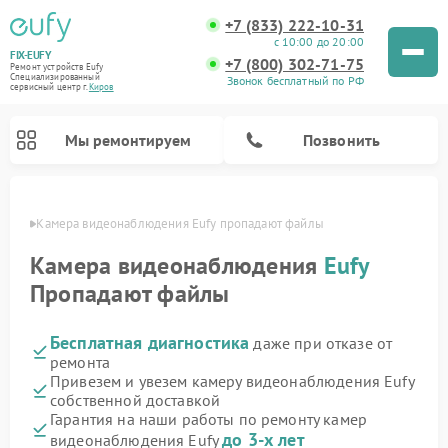
+7 (833) 222-10-31
с 10:00 до 20:00
FIX-EUFY
+7 (800) 302-71-75
Ремонт устройств Eufy
Специализированный
Звонок бесплатный по РФ
cервисный центр г.
Киров
Мы ремонтируем
Позвонить
ирове
Камера видеонаблюдения Eufy пропадают файлы
Камера видеонаблюдения
Eufy
Пропадают файлы
Ремонт вертикальных пылесосов Eufy
Бесплатная диагностика
даже при отказе от
ремонта
Привезем и увезем камеру видеонаблюдения Eufy
собственной доставкой
Гарантия на наши работы по ремонту камер
до 3-х лет
видеонаблюдения Eufy