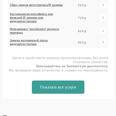
Сброс пароля регистратора/IP камеры
510 р
Кастомизация интерфейса или
функций IP камеры или
710 р
видеорегистратора
Исправление "китайского" русского
610 р
перевода
Замена материнской платы
810 р
видеорегистратора
Цены в прайс-листе указаны ориентировочные, без учета
стоимости запчастей.
Записывайтесь на бесплатную диагностику.
Мы проверим ваше устройство и укажем на неисправность.
Показать все услуги