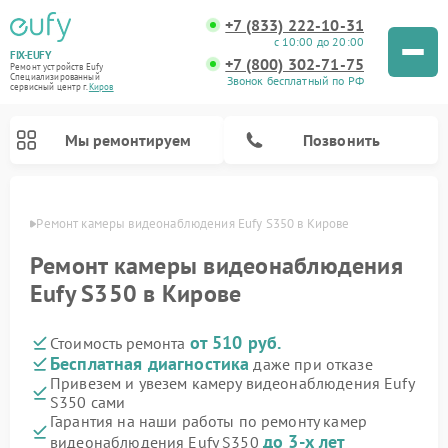
+7 (833) 222-10-31
с 10:00 до 20:00
FIX-EUFY
+7 (800) 302-71-75
Ремонт устройств Eufy
Специализированный
Звонок бесплатный по РФ
cервисный центр г.
Киров
Мы ремонтируем
Позвонить
ирове
Ремонт камеры видеонаблюдения Eufy S350 в Кирове
Ремонт камеры видеонаблюдения
Eufy S350 в Кирове
Ремонт вертикальных пылесосов Eufy
от 510 руб.
Стоимость ремонта
Бесплатная диагностика
даже при отказе
Привезем и увезем камеру видеонаблюдения Eufy
S350 сами
Гарантия на наши работы по ремонту камер
до 3-х лет
видеонаблюдения Eufy S350