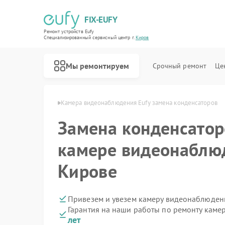
FIX-EUFY
Ремонт устройств Eufy
Специализированный cервисный центр г.
Киров
Мы ремонтируем
Срочный ремонт
Це
ения Eufy в Кирове
Камера видеонаблюдения Eufy замена конденсаторов
Замена конденсатор
Ремонт роботов-пылесосов Eufy
Ремонт вертикальных пылесосов Eufy
Ремонт видеодомофонов Eufy
камере видеонаблюд
Кирове
Привезем и увезем камеру видеонаблюдени
Гарантия на наши работы по ремонту кам
лет