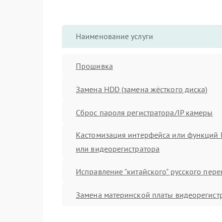
Наименование услуги
Прошивка
Замена HDD (замена жёсткого диска)
Сброс пароля регистратора/IP камеры
Кастомизация интерфейса или функций 
или видеорегистратора
Исправление "китайского" русского пер
Замена материнской платы видеорегист