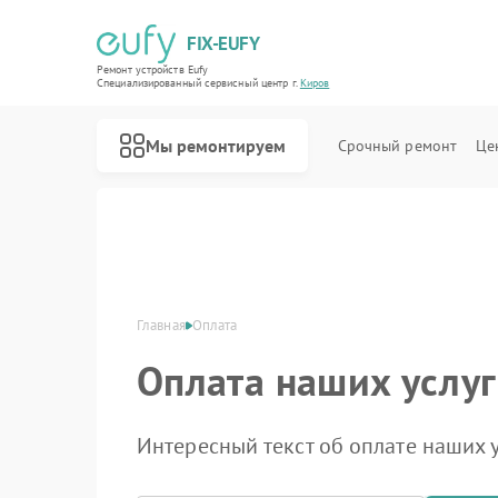
FIX-EUFY
Ремонт устройств Eufy
Специализированный cервисный центр г.
Киров
Мы ремонтируем
Срочный ремонт
Це
Главная
Оплата
Ремонт роботов-пылесосов Eufy
Ремонт вертикальных пылесосов Eufy
Ремонт камер видеонаблюдения Eufy
Ремонт видеодомофонов Eufy
Оплата наших услуг
Интересный текст об оплате наших у