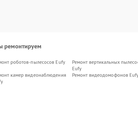
ы ремонтируем
монт роботов-пылесосов Eufy
Ремонт вертикальных пылесо
Eufy
монт камер видеонаблюдения
Ремонт видеодомофонов Euf
fy