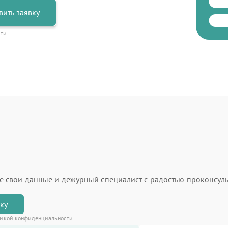
вить заявку
сти
ьте свои данные и дежурный специалист с радостью проконсуль
вку
икой конфиденциальности