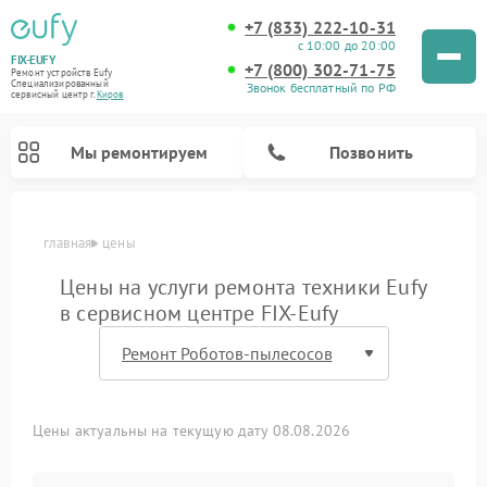
+7 (833) 222-10-31
с 10:00 до 20:00
FIX-EUFY
+7 (800) 302-71-75
Ремонт устройств Eufy
Специализированный
Звонок бесплатный по РФ
cервисный центр г.
Киров
Мы ремонтируем
Позвонить
главная
цены
Цены на услуги ремонта техники Eufy
в сервисном центре FIX-Eufy
Ремонт камер видеонаблюдения Eufy
Ремонт вертикальных пылесосов Eufy
Цены актуальны на текущую дату 08.08.2026