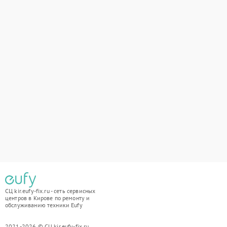
СЦ kir.eufy-fix.ru - сеть сервисных
центров в Кирове по ремонту и
обслуживанию техники Eufy
2021-2026 © СЦ kir.eufy-fix.ru