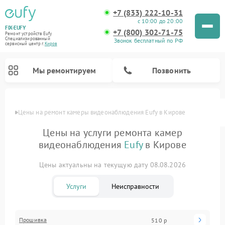
+7 (833) 222-10-31
с 10:00 до 20:00
FIX-EUFY
+7 (800) 302-71-75
Ремонт устройств Eufy
Специализированный
Звонок бесплатный по РФ
cервисный центр г.
Киров
Мы ремонтируем
Позвонить
Цены
Цены на ремонт камеры видеонаблюдения Eufy в Кирове
Цены на услуги ремонта камер
видеонаблюдения
Eufy
в Кирове
Ремонт вертикальных пылесосов Eufy
Цены актуальны на текущую дату 08.08.2026
Услуги
Неисправности
Прошивка
510 р