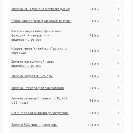
Замена HDD (замена жёсткого диска)
510 р
Сброс пароля регистратора/IP камеры
510 р
Кастомизация интерфейса или
функций IP камеры или
710 р
видеорегистратора
Исправление "китайского" русского
610 р
перевода
Замена материнской платы
810 р
видеорегистратора
Замена модуля IP-камеры
710 р
Замена штекера у блока питания
510 р
Замена разъема (питания, BNC, RCA,
510 р
USB и т.д.)
Ремонт блока питания регистратора
610 р
Замена BGA чипа процессора
1510 р