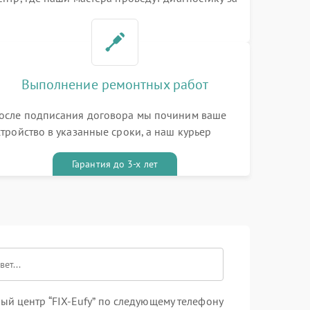
0 минут
Выполнение ремонтных работ
осле подписания договора мы починим ваше
стройство в указанные сроки, а наш курьер
ривезет его к вам вместе с гарантийным
алоном бесплатно
Гарантия до 3-х лет
й центр “FIX-Eufy” по следующему телефону