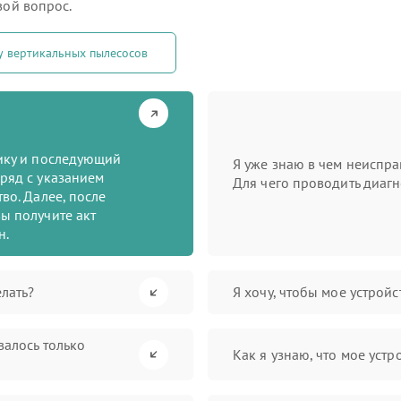
вой вопрос.
у вертикальных пылесосов
тику и последующий
Я уже знаю в чем неиспра
ряд с указанием
Для чего проводить диагн
во. Далее, после
ы получите акт
н.
лать?
Я хочу, чтобы мое устрой
валось только
Как я узнаю, что мое устр