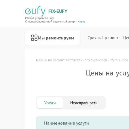
FIX-EUFY
Ремонт устройств Eufy
Специализированный cервисный центр г.
Киров
Мы ремонтируем
Срочный ремонт
Це
Главная
Цены
Цены на ремонт вертикального пылесоса Eufy в Киров
Цены на усл
Ремонт роботов-пылесосов Eufy
Ремонт камер видеонаблюдения Eufy
Ремонт видеодомофонов Eufy
Услуги
Неисправности
Наименование услуги