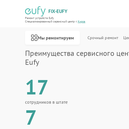
FIX-EUFY
Ремонт устройств Eufy
Специализированный cервисный центр г.
Киров
Мы ремонтируем
Срочный ремонт
Це
Преимущества сервисного цен
Eufy
17
Ремонт роботов-пылесосов Eufy
Ремонт вертикальных пылесосов Eufy
Ремонт камер видеонаблюдения Eufy
сотрудников в штате
7