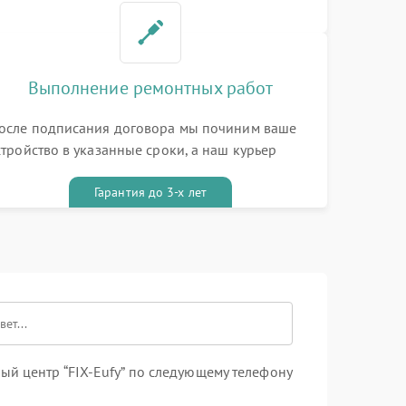
Выполнение ремонтных работ
осле подписания договора мы починим ваше
стройство в указанные сроки, а наш курьер
ривезет его к вам вместе с гарантийным
алоном бесплатно
Гарантия до 3-х лет
й центр “FIX-Eufy” по следующему телефону