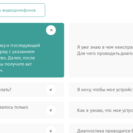
ту видеодомофонов
тику и последующий
Я уже знаю в чем неиспра
ряд с указанием
Для чего проводить диагн
во. Далее, после
ы получите акт
н.
лать?
Я хочу, чтобы мое устрой
валось только
Как я узнаю, что мое устр
Диагностика проводится 