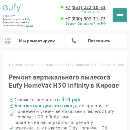
+7 (833) 222-10-31
с 10:00 до 20:00
FIX-EUFY
+7 (800) 302-71-75
Ремонт устройств Eufy
Специализированный
Звонок бесплатный по РФ
cервисный центр г.
Киров
Мы ремонтируем
Позвонить
ирове
Ремонт вертикального пылесоса Eufy HomeVac H30 Infinity в Кирове
Ремонт вертикального пылесоса
Eufy HomeVac H30 Infinity в Кирове
Ремонт камер видеонаблюдения Eufy
от 310 руб.
Стоимость ремонта
Бесплатная диагностика
даже при отказе
Привезем и увезем вертикальный пылесос Eufy
HomeVac H30 Infinity сами
Гарантия на наши работы по ремонту
вертикальных пылесосов Eufy HomeVac H30