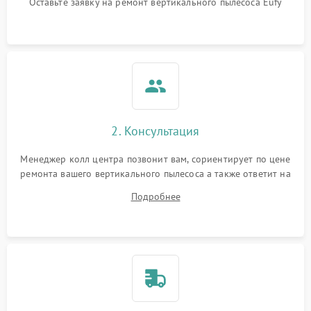
Оставьте заявку на ремонт вертикального пылесоса Eufy
Поломка системы
автоматического
1500 ₽
Подробнее →
отключения
Неисправность системы
1500 ₽
Подробнее →
управления
Поломка системы
1000 ₽
Подробнее →
освещения (если есть)
2. Консультация
Повреждение внутренних
500 ₽
Подробнее →
Менеджер колл центра позвонит вам, сориентирует по цене
проводов
ремонта вашего вертикального пылесоса а также ответит на
все ваши вопросы.
Подробнее
Поломка системы защиты
1000 ₽
Подробнее →
от перегрузок
Повреждение системы
защиты от короткого
1500 ₽
Подробнее →
замыкания