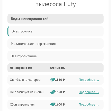
пылесоса Eufy
Виды неисправностей
Электроника
Механические повреждения
Электропитание
Неисправности
Стоимость
Механика
Ошибка индикаторов
1550 ₽
Подробнее →
Аккумулятор
Не реагирует на кнопки
1550 ₽
Подробнее →
Работа системы
Сбои управления
1600 ₽
Подробнее →
Всасывание