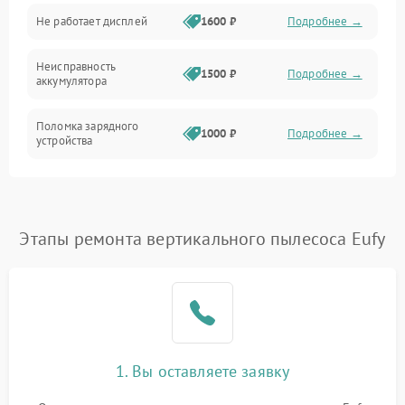
Не работает дисплей
1600 ₽
Подробнее →
Засор
Неисправность
Привод
1500 ₽
Подробнее →
аккумулятора
Мотор
Поломка зарядного
1000 ₽
Подробнее →
устройства
Защита
Неисправность двигателя
2000 ₽
Подробнее →
Корпус/Герметичность
Поломка кнопки
Этапы ремонта вертикального пылесоса Eufy
500 ₽
Подробнее →
включения/выключения
Электронные компоненты
Неисправность системы
1000 ₽
Подробнее →
индикации
Неисправность системы
1000 ₽
Подробнее →
защиты от перегрева
1. Вы оставляете заявку