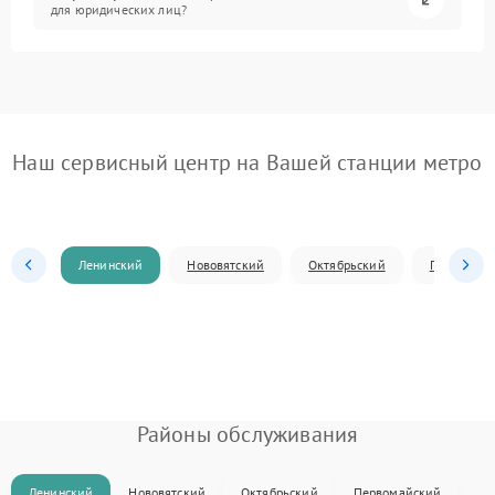
для юридических лиц?
Наш сервисный центр на Вашей станции метро
Ленинский
Нововятский
Октябрьский
Первомай
Районы обслуживания
Ленинский
Нововятский
Октябрьский
Первомайский