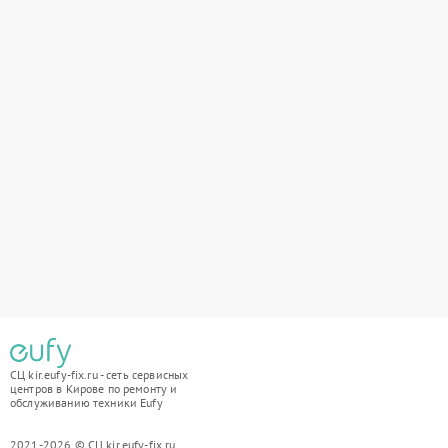
СЦ kir.eufy-fix.ru - сеть сервисных
центров в Кирове по ремонту и
обслуживанию техники Eufy
2021-2026 © СЦ kir.eufy-fix.ru