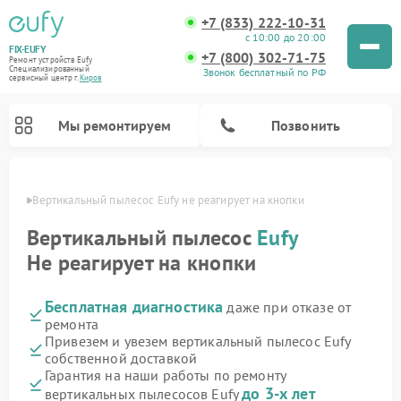
+7 (833) 222-10-31
с 10:00 до 20:00
FIX-EUFY
+7 (800) 302-71-75
Ремонт устройств Eufy
Специализированный
Звонок бесплатный по РФ
cервисный центр г.
Киров
Мы ремонтируем
Позвонить
ирове
Вертикальный пылесос Eufy не реагирует на кнопки
Вертикальный пылесос
Eufy
Не реагирует на кнопки
Ремонт камер видеонаблюдения Eufy
Бесплатная диагностика
даже при отказе от
ремонта
Привезем и увезем вертикальный пылесос Eufy
собственной доставкой
Гарантия на наши работы по ремонту
до 3-х лет
вертикальных пылесосов Eufy