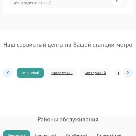
для юридических лиц?
Наш сервисный центр на Вашей станции метро
Ленинский
Нововятский
Октябрьский
Первомай
Районы обслуживания
Ленинский
Нововятский
Октябрьский
Первомайский