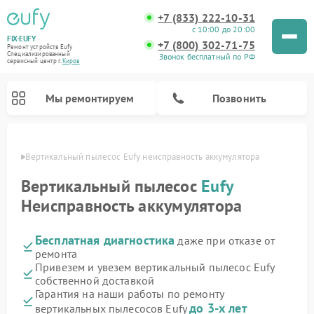
+7 (833) 222-10-31
с 10:00 до 20:00
FIX-EUFY
+7 (800) 302-71-75
Ремонт устройств Eufy
Специализированный
Звонок бесплатный по РФ
cервисный центр г.
Киров
Мы ремонтируем
Позвонить
ирове
Вертикальный пылесос Eufy неисправность аккумулятора
Вертикальный пылесос
Eufy
Неисправность аккумулятора
Ремонт камер видеонаблюдения Eufy
Бесплатная диагностика
даже при отказе от
ремонта
Привезем и увезем вертикальный пылесос Eufy
собственной доставкой
Гарантия на наши работы по ремонту
до 3-х лет
вертикальных пылесосов Eufy