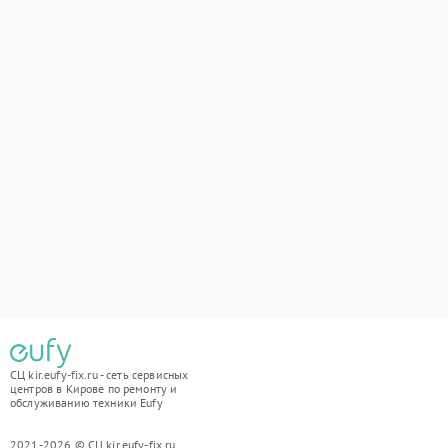
СЦ kir.eufy-fix.ru - сеть сервисных
центров в Кирове по ремонту и
обслуживанию техники Eufy
2021-2026 © СЦ kir.eufy-fix.ru