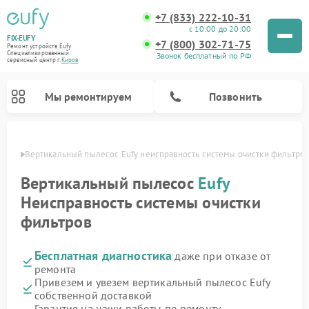
+7 (833) 222-10-31
с 10:00 до 20:00
FIX-EUFY
+7 (800) 302-71-75
Ремонт устройств Eufy
Специализированный
Звонок бесплатный по РФ
cервисный центр г.
Киров
Мы ремонтируем
Позвонить
ирове
Вертикальный пылесос Eufy неисправность системы очистки фильтро
Вертикальный пылесос
Eufy
Неисправность системы очистки
Ремонт камер видеонаблюдения Eufy
фильтров
Бесплатная диагностика
даже при отказе от
ремонта
Привезем и увезем вертикальный пылесос Eufy
собственной доставкой
Гарантия на наши работы по ремонту