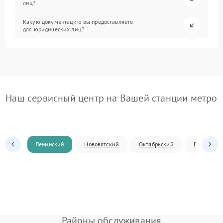
лиц?
Какую документацию вы предоставляете
для юридических лиц?
Наш сервисный центр на Вашей станции метро
Ленинский
Нововятский
Октябрьский
Первомай
Районы обслуживания