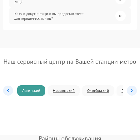
лиц?
Какую документацию вы предоставляете
для юридических лиц?
Наш сервисный центр на Вашей станции метро
Ленинский
Нововятский
Октябрьский
Первомай
Районы обслуживания