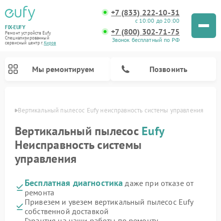
+7 (833) 222-10-31
с 10:00 до 20:00
FIX-EUFY
+7 (800) 302-71-75
Ремонт устройств Eufy
Специализированный
Звонок бесплатный по РФ
cервисный центр г.
Киров
Мы ремонтируем
Позвонить
ирове
Вертикальный пылесос Eufy неисправность системы управления
Вертикальный пылесос
Eufy
Неисправность системы
Ремонт камер видеонаблюдения Eufy
управления
Бесплатная диагностика
даже при отказе от
ремонта
Привезем и увезем вертикальный пылесос Eufy
собственной доставкой
Гарантия на наши работы по ремонту