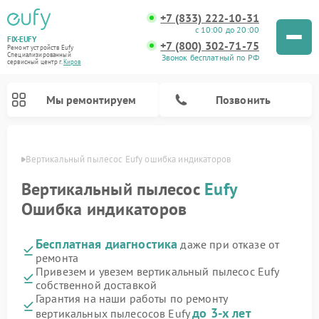
+7 (833) 222-10-31
с 10:00 до 20:00
FIX-EUFY
+7 (800) 302-71-75
Ремонт устройств Eufy
Специализированный
Звонок бесплатный по РФ
cервисный центр г.
Киров
Мы ремонтируем
Позвонить
ирове
Вертикальный пылесос Eufy ошибка индикаторов
Вертикальный пылесос
Eufy
Ошибка индикаторов
Ремонт камер видеонаблюдения Eufy
Бесплатная диагностика
даже при отказе от
ремонта
Привезем и увезем вертикальный пылесос Eufy
собственной доставкой
Гарантия на наши работы по ремонту
до 3-х лет
вертикальных пылесосов Eufy