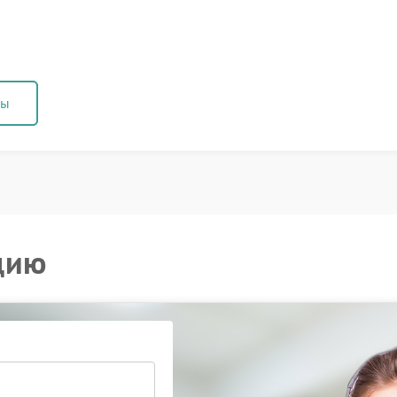
ны
цию