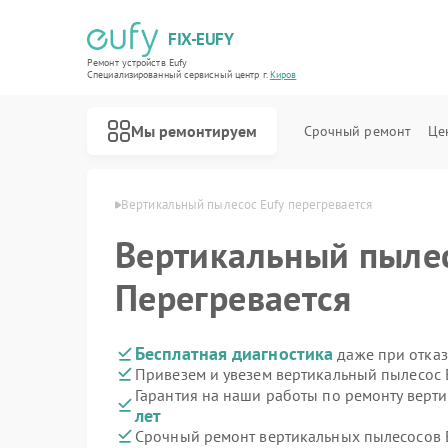
FIX-EUFY
Ремонт устройств Eufy
Специализированный cервисный центр г.
Киров
Мы ремонтируем
Срочный ремонт
Це
сосов Eufy в Кирове
Вертикальный пылесос Eufy перегревается
Вертикальный пыле
Ремонт роботов-пылесосов Eufy
Ремонт камер видеонаблюдения Eufy
Ремонт видеодомофонов Eufy
Перегревается
Бесплатная диагностика
даже при отказ
Привезем и увезем вертикальный пылесос 
Гарантия на наши работы по ремонту верт
лет
Срочный ремонт вертикальных пылесосов E