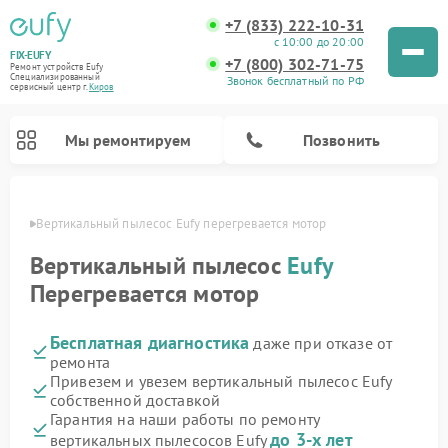
+7 (833) 222-10-31
с 10:00 до 20:00
FIX-EUFY
+7 (800) 302-71-75
Ремонт устройств Eufy
Специализированный
Звонок бесплатный по РФ
cервисный центр г.
Киров
Мы ремонтируем
Позвонить
ирове
Вертикальный пылесос Eufy перегревается мотор
Вертикальный пылесос
Eufy
Перегревается мотор
Ремонт камер видеонаблюдения Eufy
Бесплатная диагностика
даже при отказе от
ремонта
Привезем и увезем вертикальный пылесос Eufy
собственной доставкой
Гарантия на наши работы по ремонту
до 3-х лет
вертикальных пылесосов Eufy