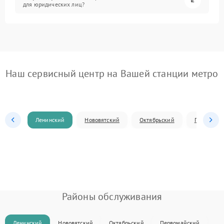
для юридических лиц?
Наш сервисный центр на Вашей станции метро
Ленинский
Нововятский
Октябрьский
Первомай
Районы обслуживания
Ленинский
Нововятский
Октябрьский
Первомайский