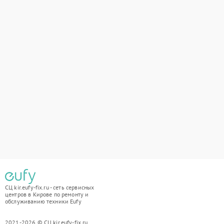
СЦ kir.eufy-fix.ru - сеть сервисных
центров в Кирове по ремонту и
обслуживанию техники Eufy
2021-2026 © СЦ kir.eufy-fix.ru