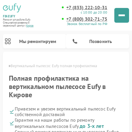
+7 (833) 222-10-31
с 10:00 до 20:00
FIX-EUFY
+7 (800) 302-71-75
Ремонт устройств Eufy
Специализированный
Звонок бесплатный по РФ
cервисный центр г.
Киров
Мы ремонтируем
Позвонить
ирове
Вертикальный пылесос Eufy полная профилактика
Полная профилактика на
вертикальном пылесосе Eufy в
Ремонт камер видеонаблюдения Eufy
Кирове
Привезем и увезем вертикальный пылесос Eufy
собственной доставкой
Гарантия на наши работы по ремонту
до 3-х лет
вертикальных пылесосов Eufy
Срочный ремонт вертикальных пылесосов Eufy в