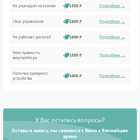
Не реагирует на кнопки
1550 ₽
Подробнее →
Работа системы
Сбои управления
1600 ₽
Подробнее →
Всасывание
Не работает дисплей
1600 ₽
Подробнее →
Засор
Неисправность
Привод
1500 ₽
Подробнее →
аккумулятора
Мотор
Поломка зарядного
1000 ₽
Подробнее →
устройства
Защита
Неисправность двигателя
2000 ₽
Подробнее →
Корпус/Герметичность
Поломка кнопки
500 ₽
Подробнее →
включения/выключения
Электронные компоненты
У Вас остались вопросы?
Оставьте заявку, мы свяжемся с Вами в ближайшее
Неисправность системы
1000 ₽
Подробнее →
индикации
время