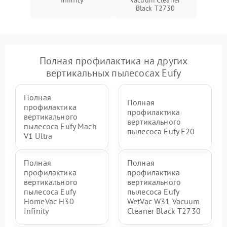
Infinity
Vacuum Cleaner
защиты от короткого
1500 ₽
Подробнее →
Black T2730
замыкания
Полная профилактика на других
вертикальных пылесосах Eufy
Полная
Полная
профилактика
профилактика
вертикального
вертикального
пылесоса Eufy Mach
пылесоса Eufy E20
V1 Ultra
Полная
Полная
профилактика
профилактика
вертикального
вертикального
пылесоса Eufy
пылесоса Eufy
HomeVac H30
WetVac W31 Vacuum
Infinity
Cleaner Black T2730