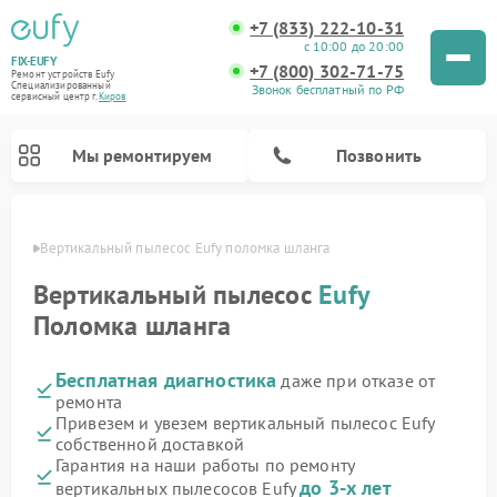
+7 (833) 222-10-31
с 10:00 до 20:00
FIX-EUFY
+7 (800) 302-71-75
Ремонт устройств Eufy
Специализированный
Звонок бесплатный по РФ
cервисный центр г.
Киров
Мы ремонтируем
Позвонить
ирове
Вертикальный пылесос Eufy поломка шланга
Вертикальный пылесос
Eufy
Поломка шланга
Ремонт камер видеонаблюдения Eufy
Бесплатная диагностика
даже при отказе от
ремонта
Привезем и увезем вертикальный пылесос Eufy
собственной доставкой
Гарантия на наши работы по ремонту
до 3-х лет
вертикальных пылесосов Eufy