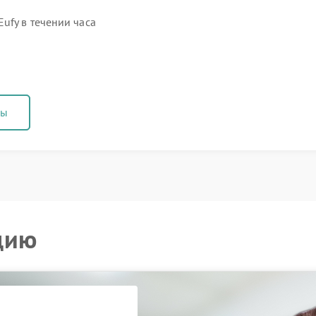
ufy в течении часа
ны
цию