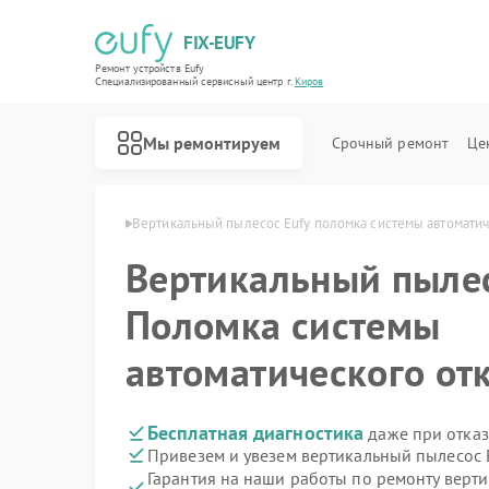
FIX-EUFY
Ремонт устройств Eufy
Специализированный cервисный центр г.
Киров
Мы ремонтируем
Срочный ремонт
Це
сосов Eufy в Кирове
Вертикальный пылесос Eufy поломка системы автомати
Вертикальный пыле
Ремонт роботов-пылесосов Eufy
Ремонт камер видеонаблюдения Eufy
Ремонт видеодомофонов Eufy
Поломка системы
автоматического от
Бесплатная диагностика
даже при отказ
Привезем и увезем вертикальный пылесос 
Гарантия на наши работы по ремонту верт