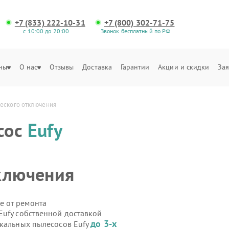
+7 (833) 222-10-31
+7 (800) 302-71-75
с 10:00 до 20:00
Звонок бесплатный по РФ
ны
О нас
Отзывы
Доставка
Гарантии
Акции и скидки
Зая
ческого отключения
сос
Eufy
ключения
е от ремонта
Eufy собственной доставкой
до 3-х
икальных пылесосов Eufy