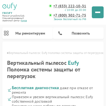
+7 (833) 222-10-31
с 10:00 до 20:00
FIX-EUFY
+7 (800) 302-71-75
Ремонт устройств Eufy
Специализированный
Звонок бесплатный по РФ
cервисный центр г.
Киров
Мы ремонтируем
Позвонить
ирове
Вертикальный пылесос Eufy поломка системы защиты от перегрузок
Вертикальный пылесос
Eufy
Поломка системы защиты от
Ремонт камер видеонаблюдения Eufy
перегрузок
Бесплатная диагностика
даже при отказе от
ремонта
Привезем и увезем вертикальный пылесос Eufy
собственной доставкой
Гарантия на наши работы по ремонту