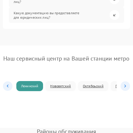
лиц?
Какую документацию вы предоставляете
для юридических лиц?
Наш сервисный центр на Вашей станции метро
Ленинский
Нововятский
Октябрьский
Первомай
Районы обслуживания