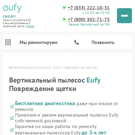
+7 (833) 222-10-31
с 10:00 до 20:00
FIX-EUFY
+7 (800) 302-71-75
Ремонт устройств Eufy
Специализированный
Звонок бесплатный по РФ
cервисный центр г.
Киров
Мы ремонтируем
Позвонить
ирове
Вертикальный пылесос Eufy повреждение щетки
Вертикальный пылесос
Eufy
Повреждение щетки
Ремонт камер видеонаблюдения Eufy
Бесплатная диагностика
даже при отказе от
ремонта
Привезем и увезем вертикальный пылесос Eufy
собственной доставкой
Гарантия на наши работы по ремонту
до 3-х лет
вертикальных пылесосов Eufy