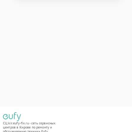
СЦ kir.eufy-fix.ru - сеть сервисных
центров в Кирове по ремонту и
обслуживанию техники Eufy