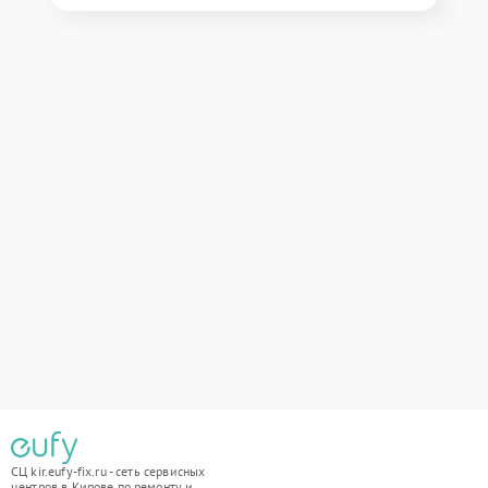
СЦ kir.eufy-fix.ru - сеть сервисных
центров в Кирове по ремонту и