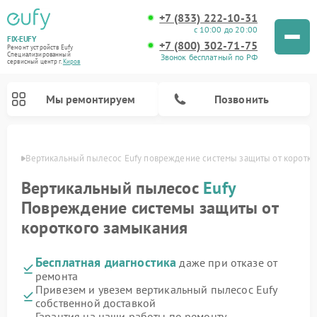
+7 (833) 222-10-31
с 10:00 до 20:00
FIX-EUFY
+7 (800) 302-71-75
Ремонт устройств Eufy
Специализированный
Звонок бесплатный по РФ
cервисный центр г.
Киров
Мы ремонтируем
Позвонить
ирове
Вертикальный пылесос Eufy повреждение системы защиты от коротко
Вертикальный пылесос
Eufy
Повреждение системы защиты от
Ремонт камер видеонаблюдения Eufy
короткого замыкания
Бесплатная диагностика
даже при отказе от
ремонта
Привезем и увезем вертикальный пылесос Eufy
собственной доставкой
Гарантия на наши работы по ремонту