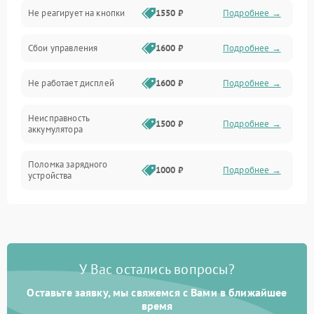
Не реагирует на кнопки
1550 ₽
Подробнее →
Работа системы
Сбои управления
1600 ₽
Подробнее →
Всасывание
Не работает дисплей
1600 ₽
Подробнее →
Засор
Неисправность
Привод
1500 ₽
Подробнее →
аккумулятора
Мотор
Поломка зарядного
1000 ₽
Подробнее →
устройства
Защита
Неисправность двигателя
2000 ₽
Подробнее →
Корпус/Герметичность
Поломка кнопки
500 ₽
Подробнее →
включения/выключения
Электронные компоненты
У Вас остались вопросы?
Оставьте заявку, мы свяжемся с Вами в ближайшее
Неисправность системы
1000 ₽
Подробнее →
индикации
время