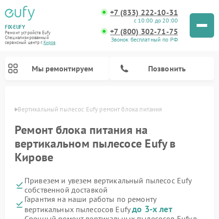
+7 (833) 222-10-31
с 10:00 до 20:00
FIX-EUFY
+7 (800) 302-71-75
Ремонт устройств Eufy
Специализированный
Звонок бесплатный по РФ
cервисный центр г.
Киров
Мы ремонтируем
Позвонить
ирове
Вертикальный пылесос Eufy ремонт блока питания
Ремонт блока питания на
вертикальном пылесосе Eufy в
Ремонт камер видеонаблюдения Eufy
Кирове
Привезем и увезем вертикальный пылесос Eufy
собственной доставкой
Гарантия на наши работы по ремонту
до 3-х лет
вертикальных пылесосов Eufy
Срочный ремонт вертикальных пылесосов Eufy в