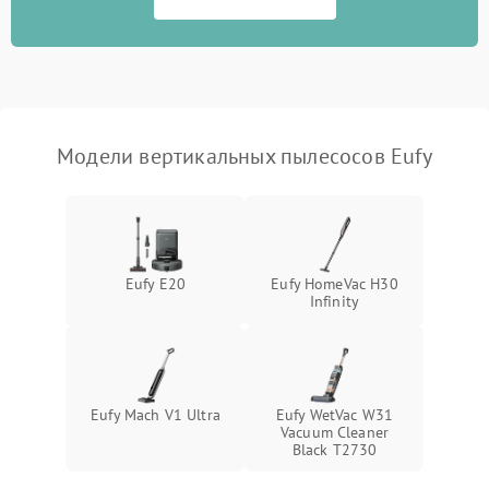
Поломка системы
автоматического
1500 ₽
Подробнее →
отключения
Неисправность системы
Модели вертикальных пылесосов Eufy
1500 ₽
Подробнее →
управления
Поломка системы
1000 ₽
Подробнее →
освещения (если есть)
Eufy E20
Eufy HomeVac H30
Повреждение внутренних
500 ₽
Подробнее →
Infinity
проводов
Поломка системы защиты
1000 ₽
Подробнее →
от перегрузок
Eufy Mach V1 Ultra
Eufy WetVac W31
Повреждение системы
Vacuum Cleaner
защиты от короткого
1500 ₽
Подробнее →
Black T2730
замыкания