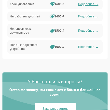
Сбои управления
1600 ₽
Подробнее →
Всасывание
Не работает дисплей
1600 ₽
Подробнее →
Засор
Неисправность
Привод
1500 ₽
Подробнее →
аккумулятора
Мотор
Поломка зарядного
1000 ₽
Подробнее →
устройства
Защита
Неисправность двигателя
2000 ₽
Подробнее →
Корпус/Герметичность
Поломка кнопки
500 ₽
Подробнее →
включения/выключения
Электронные компоненты
У Вас остались вопросы?
Оставьте заявку, мы свяжемся с Вами в ближайшее
Неисправность системы
1000 ₽
Подробнее →
индикации
время
Неисправность системы
1000 ₽
Подробнее →
Заказать звонок
защиты от перегрева