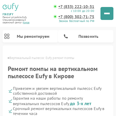
+7 (833) 222-10-31
с 10:00 до 20:00
FIX-EUFY
+7 (800) 302-71-75
Ремонт устройств Eufy
Специализированный
Звонок бесплатный по РФ
cервисный центр г.
Киров
Мы ремонтируем
Позвонить
ирове
Вертикальный пылесос Eufy ремонт помпы
Ремонт помпы на вертикальном
пылесосе Eufy в Кирове
Ремонт камер видеонаблюдения Eufy
Привезем и увезем вертикальный пылесос Eufy
собственной доставкой
Гарантия на наши работы по ремонту
до 3-х лет
вертикальных пылесосов Eufy
Срочный ремонт вертикальных пылесосов Eufy в
течении часа