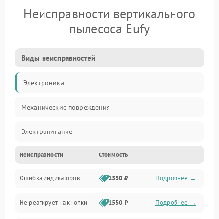
Неисправности вертикального
пылесоса Eufy
Виды неисправностей
Электроника
Механические повреждения
Электропитание
Неисправности
Стоимость
Механика
Ошибка индикаторов
1550 ₽
Подробнее →
Аккумулятор
Не реагирует на кнопки
1550 ₽
Подробнее →
Работа системы