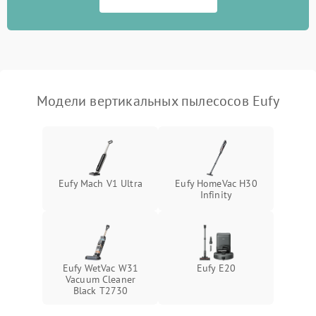
Поломка системы
автоматического
1500 ₽
Подробнее →
отключения
Неисправность системы
Модели вертикальных пылесосов Eufy
1500 ₽
Подробнее →
управления
Поломка системы
1000 ₽
Подробнее →
освещения (если есть)
Eufy Mach V1 Ultra
Eufy HomeVac H30
Повреждение внутренних
500 ₽
Подробнее →
Infinity
проводов
Поломка системы защиты
1000 ₽
Подробнее →
от перегрузок
Eufy WetVac W31
Eufy E20
Повреждение системы
Vacuum Cleaner
защиты от короткого
1500 ₽
Подробнее →
Black T2730
замыкания