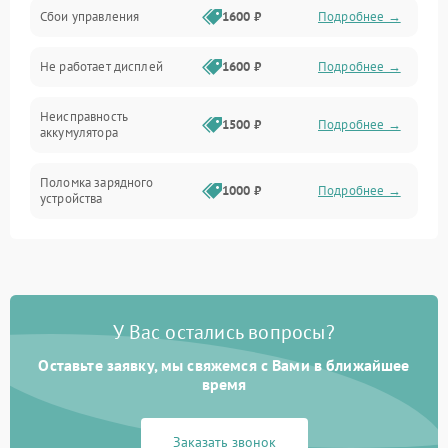
Сбои управления
1600 ₽
Подробнее →
Всасывание
Не работает дисплей
1600 ₽
Подробнее →
Засор
Неисправность
Привод
1500 ₽
Подробнее →
аккумулятора
Мотор
Поломка зарядного
1000 ₽
Подробнее →
устройства
Защита
Неисправность двигателя
2000 ₽
Подробнее →
Корпус/Герметичность
Поломка кнопки
500 ₽
Подробнее →
включения/выключения
Электронные компоненты
У Вас остались вопросы?
Оставьте заявку, мы свяжемся с Вами в ближайшее
Неисправность системы
1000 ₽
Подробнее →
индикации
время
Неисправность системы
1000 ₽
Подробнее →
Заказать звонок
защиты от перегрева