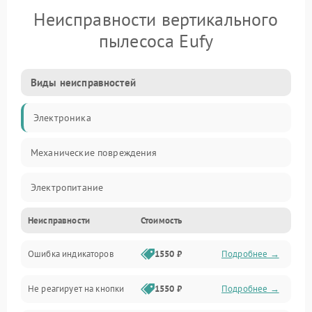
Неисправности вертикального
пылесоса Eufy
Виды неисправностей
Электроника
Механические повреждения
Электропитание
Неисправности
Стоимость
Механика
Ошибка индикаторов
1550 ₽
Подробнее →
Аккумулятор
Не реагирует на кнопки
1550 ₽
Подробнее →
Работа системы