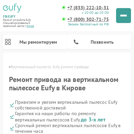
+7 (833) 222-10-31
с 10:00 до 20:00
FIX-EUFY
+7 (800) 302-71-75
Ремонт устройств Eufy
Специализированный
Звонок бесплатный по РФ
cервисный центр г.
Киров
Мы ремонтируем
Позвонить
ирове
Вертикальный пылесос Eufy ремонт привода
Ремонт привода на вертикальном
пылесосе Eufy в Кирове
Ремонт камер видеонаблюдения Eufy
Привезем и увезем вертикальный пылесос Eufy
собственной доставкой
Гарантия на наши работы по ремонту
до 3-х лет
вертикальных пылесосов Eufy
Срочный ремонт вертикальных пылесосов Eufy в
течении часа