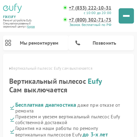
+7 (833) 222-10-31
с 10:00 до 20:00
FIX-EUFY
+7 (800) 302-71-75
Ремонт устройств Eufy
Специализированный
Звонок бесплатный по РФ
cервисный центр г.
Киров
Мы ремонтируем
Позвонить
ирове
Вертикальный пылесос Eufy сам выключается
Вертикальный пылесос
Eufy
Сам выключается
Ремонт камер видеонаблюдения Eufy
Бесплатная диагностика
даже при отказе от
ремонта
Привезем и увезем вертикальный пылесос Eufy
собственной доставкой
Гарантия на наши работы по ремонту
до 3-х лет
вертикальных пылесосов Eufy