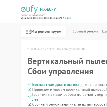
FIX-EUFY
Ремонт устройств Eufy
Специализированный cервисный центр г.
Киров
Мы ремонтируем
Срочный ремонт
Це
 Eufy в Кирове
Вертикальный пылесос Eufy сбои управления
Вертикальный пыле
Ремонт роботов-пылесосов Eufy
Ремонт камер видеонаблюдения Eufy
Ремонт видеодомофонов Eufy
Сбои управления
Бесплатная диагностика
даже при отказ
Привезем и увезем вертикальный пылесос 
Гарантия на наши работы по ремонту верт
лет
Срочный ремонт вертикальных пылесосов E