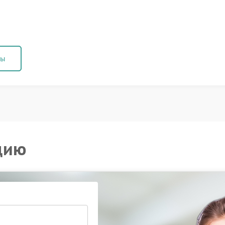
ны
цию