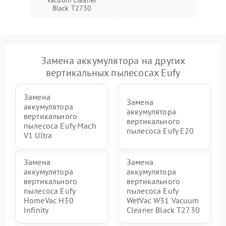
Vacuum Cleaner
защиты от короткого
1500 ₽
Подробнее →
Black T2730
замыкания
Замена аккумулятора на других
вертикальных пылесосах Eufy
Замена
Замена
аккумулятора
аккумулятора
вертикального
вертикального
пылесоса Eufy Mach
пылесоса Eufy E20
V1 Ultra
Замена
Замена
аккумулятора
аккумулятора
вертикального
вертикального
пылесоса Eufy
пылесоса Eufy
HomeVac H30
WetVac W31 Vacuum
Infinity
Cleaner Black T2730