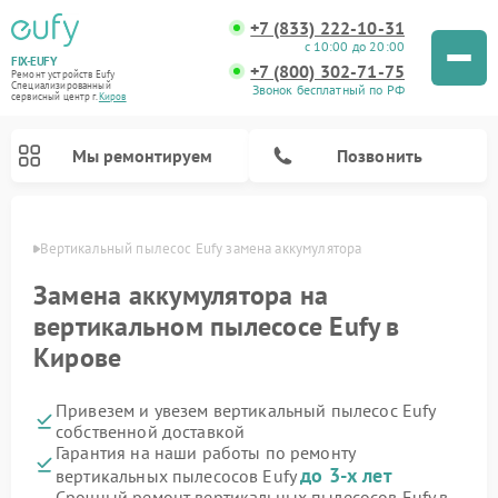
+7 (833) 222-10-31
с 10:00 до 20:00
FIX-EUFY
+7 (800) 302-71-75
Ремонт устройств Eufy
Специализированный
Звонок бесплатный по РФ
cервисный центр г.
Киров
Мы ремонтируем
Позвонить
ирове
Вертикальный пылесос Eufy замена аккумулятора
Замена аккумулятора на
вертикальном пылесосе Eufy в
Ремонт камер видеонаблюдения Eufy
Кирове
Привезем и увезем вертикальный пылесос Eufy
собственной доставкой
Гарантия на наши работы по ремонту
до 3-х лет
вертикальных пылесосов Eufy
Срочный ремонт вертикальных пылесосов Eufy в