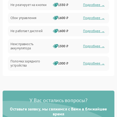
Не реагирует на кнопки
1550 ₽
Подробнее →
Работа системы
Сбои управления
1600 ₽
Подробнее →
Всасывание
Не работает дисплей
1600 ₽
Подробнее →
Засор
Неисправность
Привод
1500 ₽
Подробнее →
аккумулятора
Мотор
Поломка зарядного
1000 ₽
Подробнее →
устройства
Защита
Неисправность двигателя
2000 ₽
Подробнее →
Корпус/Герметичность
Поломка кнопки
500 ₽
Подробнее →
включения/выключения
Электронные компоненты
У Вас остались вопросы?
Оставьте заявку, мы свяжемся с Вами в ближайшее
Неисправность системы
1000 ₽
Подробнее →
индикации
время