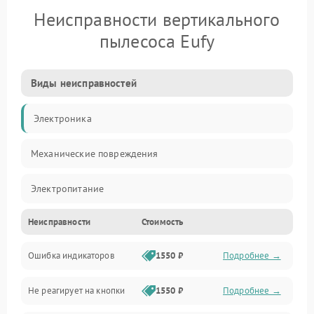
Неисправности вертикального
пылесоса Eufy
Виды неисправностей
Электроника
Механические повреждения
Электропитание
Неисправности
Стоимость
Механика
Ошибка индикаторов
1550 ₽
Подробнее →
Аккумулятор
Не реагирует на кнопки
1550 ₽
Подробнее →
Работа системы