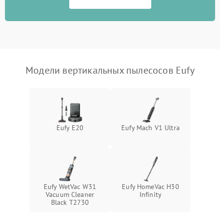
Поломка системы
автоматического
1500 ₽
Подробнее →
отключения
Неисправность системы
Модели вертикальных пылесосов Eufy
1500 ₽
Подробнее →
управления
Поломка системы
1000 ₽
Подробнее →
освещения (если есть)
Eufy E20
Eufy Mach V1 Ultra
Повреждение внутренних
500 ₽
Подробнее →
проводов
Поломка системы защиты
1000 ₽
Подробнее →
от перегрузок
Eufy WetVac W31
Eufy HomeVac H30
Повреждение системы
Vacuum Cleaner
Infinity
защиты от короткого
1500 ₽
Подробнее →
Black T2730
замыкания