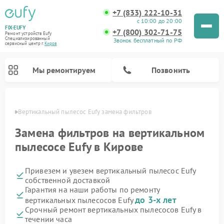
+7 (833) 222-10-31
с 10:00 до 20:00
FIX-EUFY
+7 (800) 302-71-75
Ремонт устройств Eufy
Специализированный
Звонок бесплатный по РФ
cервисный центр г.
Киров
Мы ремонтируем
Позвонить
ирове
Вертикальный пылесос Eufy замена фильтров
Замена фильтров на вертикальном
пылесосе Eufy в Кирове
Ремонт камер видеонаблюдения Eufy
Привезем и увезем вертикальный пылесос Eufy
собственной доставкой
Гарантия на наши работы по ремонту
до 3-х лет
вертикальных пылесосов Eufy
Срочный ремонт вертикальных пылесосов Eufy в
течении часа