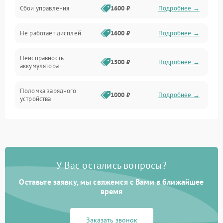
Сбои управления
1600 ₽
Подробнее →
Всасывание
Не работает дисплей
1600 ₽
Подробнее →
Засор
Неисправность
Привод
1500 ₽
Подробнее →
аккумулятора
Мотор
Поломка зарядного
1000 ₽
Подробнее →
устройства
Защита
Неисправность двигателя
2000 ₽
Подробнее →
Корпус/Герметичность
Поломка кнопки
500 ₽
Подробнее →
включения/выключения
Электронные компоненты
У Вас остались вопросы?
Оставьте заявку, мы свяжемся с Вами в ближайшее
Неисправность системы
1000 ₽
Подробнее →
индикации
время
Неисправность системы
1000 ₽
Подробнее →
Заказать звонок
защиты от перегрева