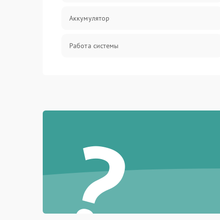
Аккумулятор
Работа системы
Всасывание
Засор
?
Привод
Мотор
Защита
Корпус/Герметичность