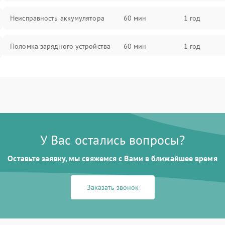
Неисправность аккумулятора
60 мин
1 год
Поломка зарядного устройства
60 мин
1 год
Неисправность двигателя
60 мин
1 год
Поломка кнопки включения/
60 мин
1 год
выключения
У Вас остались вопросы?
Неисправность системы
60 мин
1 год
индикации
Оставьте заявку, мы свяжемся с Вами в ближайшее время
Неисправность системы защиты от
60 мин
1 год
перегрева
Заказать звонок
Поломка системы автоматического
60 мин
1 год
отключения