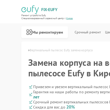
FIX-EUFY
Ремонт устройств Eufy
Специализированный cервисный центр г.
Киров
Мы ремонтируем
Срочный ремонт
Це
сосов Eufy в Кирове
Вертикальный пылесос Eufy замена корпуса
Замена корпуса на 
Ремонт роботов-пылесосов Eufy
Ремонт камер видеонаблюдения Eufy
Ремонт видеодомофонов Eufy
пылесосе Eufy в Кир
Привезем и увезем вертикальный пылесос 
Гарантия на наши работы по ремонту верт
лет
Срочный ремонт вертикальных пылесосов E
20%
Скидка для вас до