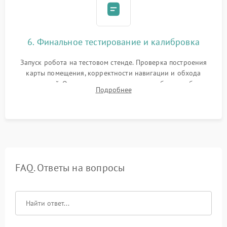
6. Финальное тестирование и калибровка
Запуск робота на тестовом стенде. Проверка построения
карты помещения, корректности навигации и обхода
препятствий. Оценка силы всасывания и работы турбины.
Подробнее
Тестирование автоматического возврата на док-станцию и
процесса зарядки.
FAQ. Ответы на вопросы