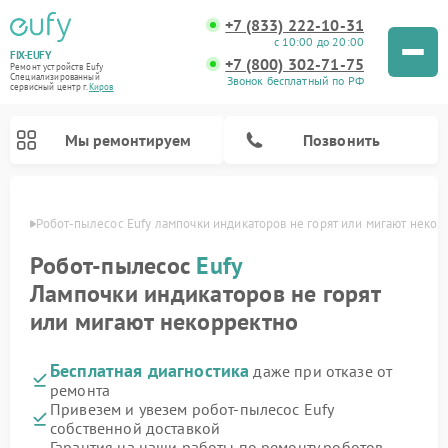
+7 (833) 222-10-31
с 10:00 до 20:00
FIX-EUFY
+7 (800) 302-71-75
Ремонт устройств Eufy
Специализированный
Звонок бесплатный по РФ
cервисный центр г.
Киров
Мы ремонтируем
Позвонить
ирове
Робот-пылесос Eufy лампочки индикаторов не горят или мигают некор
Робот-пылесос
Eufy
Лампочки индикаторов не горят
Ремонт вертикальных пылесосов Eufy
Ремонт камер видеонаблюдения Eufy
или мигают некорректно
Бесплатная диагностика
даже при отказе от
ремонта
Привезем и увезем робот-пылесос Eufy
собственной доставкой
Гарантия на наши работы по ремонту роботов-