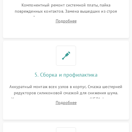
Компонентный ремонт системной платы, пайка
поврежденных контактов. Замена вышедших из строя
двигателей, изношенного аккумулятора, неисправного
Подробнее
лидара или помпы подачи воды. Восстановление шлейфов и
устранение последствий попадания влаги.
5. Сборка и профилактика
Аккуратный монтаж всех узлов в корпус. Смазка шестерней
редукторов силиконовой смазкой для снижения шума.
Установка новых расходных материалов (HEPA-фильтров,
Подробнее
микрофибры, щеток). Надежная фиксация разъемов и
проверка герметичности водяного контура.