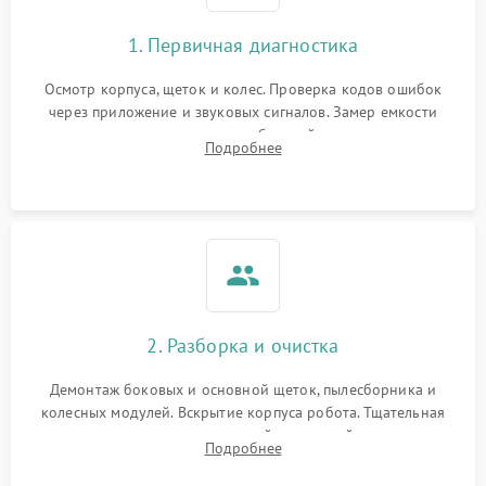
1. Первичная диагностика
Осмотр корпуса, щеток и колес. Проверка кодов ошибок
через приложение и звуковых сигналов. Замер емкости
аккумулятора и тестирование базовой станции зарядки.
Подробнее
Оценка работы лидара, бампера и датчиков падения для
локализации неисправности.
2. Разборка и очистка
Демонтаж боковых и основной щеток, пылесборника и
колесных модулей. Вскрытие корпуса робота. Тщательная
очистка внутренних полостей, шестерней и плат от
Подробнее
скопившейся пыли, волос и шерсти животных с
использованием сжатого воздуха и щеток.