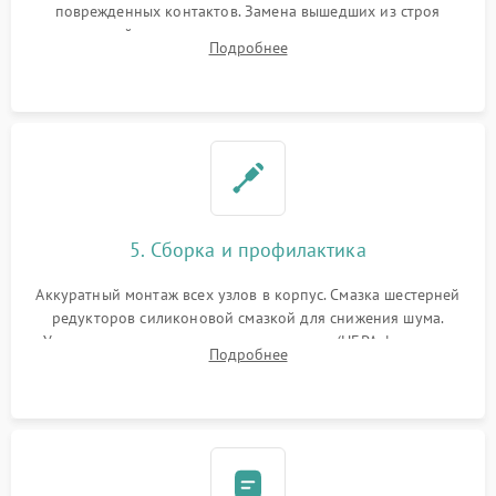
поврежденных контактов. Замена вышедших из строя
двигателей, изношенного аккумулятора, неисправного
Подробнее
лидара или помпы подачи воды. Восстановление шлейфов и
устранение последствий попадания влаги.
5. Сборка и профилактика
Аккуратный монтаж всех узлов в корпус. Смазка шестерней
редукторов силиконовой смазкой для снижения шума.
Установка новых расходных материалов (HEPA-фильтров,
Подробнее
микрофибры, щеток). Надежная фиксация разъемов и
проверка герметичности водяного контура.