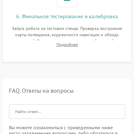
6. Финальное тестирование и калибровка
Запуск робота на тестовом стенде. Проверка построения
карты помещения, корректности навигации и обхода
препятствий. Оценка силы всасывания и работы турбины.
Подробнее
Тестирование автоматического возврата на док-станцию и
процесса зарядки.
FAQ. Ответы на вопросы
Вы можете ознакомиться с приведенными ниже
часто задаваемыми вопросами, либо обратиться в