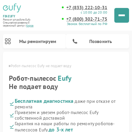
+7 (833) 222-10-31
с 10:00 до 20:00
FIX-EUFY
+7 (800) 302-71-75
Ремонт устройств Eufy
Специализированный
Звонок бесплатный по РФ
cервисный центр г.
Киров
Мы ремонтируем
Позвонить
ирове
Робот-пылесос Eufy не подает воду
Робот-пылесос
Eufy
Не подает воду
Ремонт вертикальных пылесосов Eufy
Ремонт камер видеонаблюдения Eufy
Бесплатная диагностика
даже при отказе от
ремонта
Привезем и увезем робот-пылесос Eufy
собственной доставкой
Гарантия на наши работы по ремонту роботов-
до 3-х лет
пылесосов Eufy