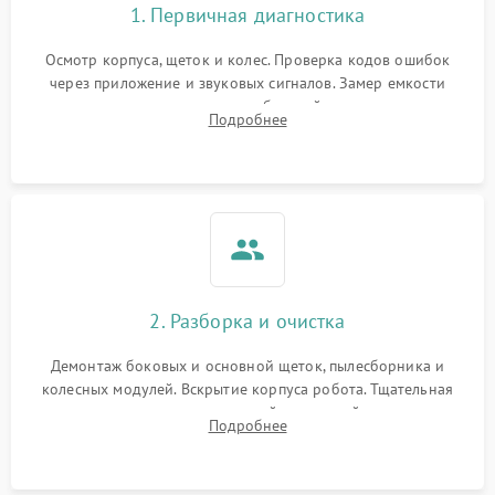
1. Первичная диагностика
Осмотр корпуса, щеток и колес. Проверка кодов ошибок
через приложение и звуковых сигналов. Замер емкости
аккумулятора и тестирование базовой станции зарядки.
Подробнее
Оценка работы лидара, бампера и датчиков падения для
локализации неисправности.
2. Разборка и очистка
Демонтаж боковых и основной щеток, пылесборника и
колесных модулей. Вскрытие корпуса робота. Тщательная
очистка внутренних полостей, шестерней и плат от
Подробнее
скопившейся пыли, волос и шерсти животных с
использованием сжатого воздуха и щеток.