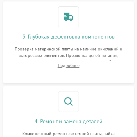
3. Глубокая дефектовка компонентов
Проверка материнской платы на наличие окислений и
выгоревших элементов. Прозвонка цепей питания,
тестирование приводных моторов колес и турбины
Подробнее
всасывания. Оценка состояния оптических и инфракрасных
датчиков, а также механизма лазерного дальномера.
4. Ремонт и замена деталей
Компонентный ремонт системной платы, пайка