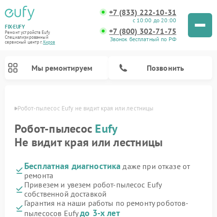
+7 (833) 222-10-31
с 10:00 до 20:00
FIX-EUFY
+7 (800) 302-71-75
Ремонт устройств Eufy
Специализированный
Звонок бесплатный по РФ
cервисный центр г.
Киров
Мы ремонтируем
Позвонить
ирове
Робот-пылесос Eufy не видит края или лестницы
Робот-пылесос
Eufy
Не видит края или лестницы
Ремонт вертикальных пылесосов Eufy
Ремонт камер видеонаблюдения Eufy
Бесплатная диагностика
даже при отказе от
ремонта
Привезем и увезем робот-пылесос Eufy
собственной доставкой
Гарантия на наши работы по ремонту роботов-
до 3-х лет
пылесосов Eufy