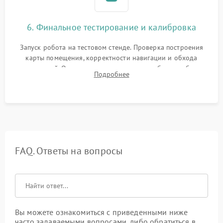
6. Финальное тестирование и калибровка
Запуск робота на тестовом стенде. Проверка построения
карты помещения, корректности навигации и обхода
препятствий. Оценка силы всасывания и работы турбины.
Подробнее
Тестирование автоматического возврата на док-станцию и
процесса зарядки.
FAQ. Ответы на вопросы
Вы можете ознакомиться с приведенными ниже
часто задаваемыми вопросами, либо обратиться в