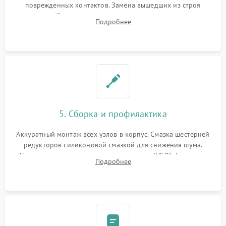
поврежденных контактов. Замена вышедших из строя
двигателей, изношенного аккумулятора, неисправного
Подробнее
лидара или помпы подачи воды. Восстановление шлейфов и
устранение последствий попадания влаги.
5. Сборка и профилактика
Аккуратный монтаж всех узлов в корпус. Смазка шестерней
редукторов силиконовой смазкой для снижения шума.
Установка новых расходных материалов (HEPA-фильтров,
Подробнее
микрофибры, щеток). Надежная фиксация разъемов и
проверка герметичности водяного контура.