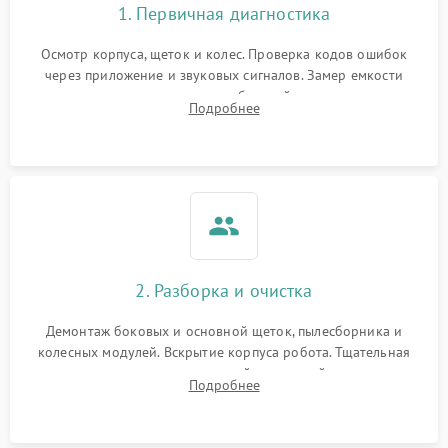
1. Первичная диагностика
Осмотр корпуса, щеток и колес. Проверка кодов ошибок
через приложение и звуковых сигналов. Замер емкости
аккумулятора и тестирование базовой станции зарядки.
Подробнее
Оценка работы лидара, бампера и датчиков падения для
локализации неисправности.
2. Разборка и очистка
Демонтаж боковых и основной щеток, пылесборника и
колесных модулей. Вскрытие корпуса робота. Тщательная
очистка внутренних полостей, шестерней и плат от
Подробнее
скопившейся пыли, волос и шерсти животных с
использованием сжатого воздуха и щеток.