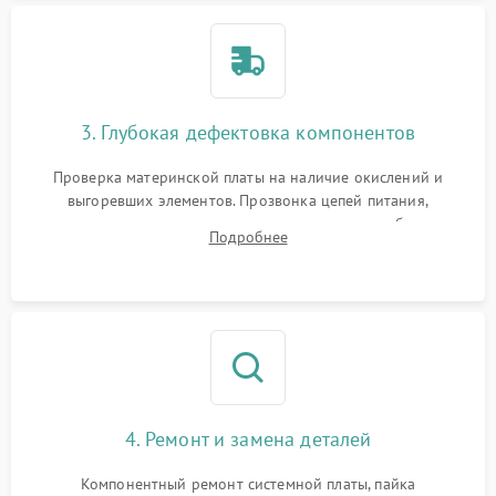
3. Глубокая дефектовка компонентов
Проверка материнской платы на наличие окислений и
выгоревших элементов. Прозвонка цепей питания,
тестирование приводных моторов колес и турбины
Подробнее
всасывания. Оценка состояния оптических и инфракрасных
датчиков, а также механизма лазерного дальномера.
4. Ремонт и замена деталей
Компонентный ремонт системной платы, пайка