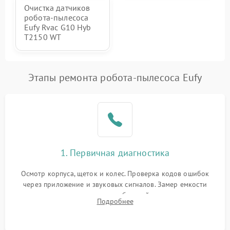
Очистка датчиков
робота-пылесоса
Eufy Rvac G10 Hyb
T2150 WT
Этапы ремонта робота-пылесоса Eufy
1. Первичная диагностика
Осмотр корпуса, щеток и колес. Проверка кодов ошибок
через приложение и звуковых сигналов. Замер емкости
аккумулятора и тестирование базовой станции зарядки.
Подробнее
Оценка работы лидара, бампера и датчиков падения для
локализации неисправности.