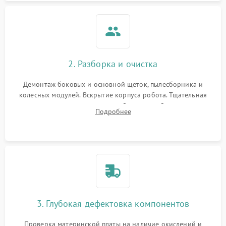
2. Разборка и очистка
Демонтаж боковых и основной щеток, пылесборника и
колесных модулей. Вскрытие корпуса робота. Тщательная
очистка внутренних полостей, шестерней и плат от
Подробнее
скопившейся пыли, волос и шерсти животных с
использованием сжатого воздуха и щеток.
3. Глубокая дефектовка компонентов
Проверка материнской платы на наличие окислений и