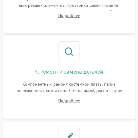
выгоревших элементов. Прозвонка цепей питания,
тестирование приводных моторов колес и турбины
Подробнее
всасывания. Оценка состояния оптических и инфракрасных
датчиков, а также механизма лазерного дальномера.
4. Ремонт и замена деталей
Компонентный ремонт системной платы, пайка
поврежденных контактов. Замена вышедших из строя
двигателей, изношенного аккумулятора, неисправного
Подробнее
лидара или помпы подачи воды. Восстановление шлейфов и
устранение последствий попадания влаги.