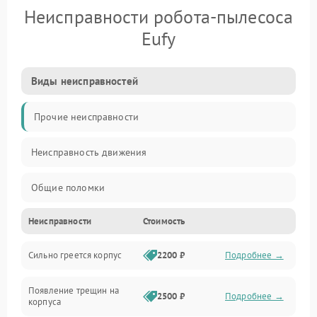
Неисправности робота-пылесоса
Eufy
Виды неисправностей
Прочие неисправности
Неисправность движения
Общие поломки
Неисправности
Стоимость
Неисправность датчиков
Сильно греется корпус
2200 ₽
Подробнее →
Неисправность программного обеспечения
Появление трещин на
Проблемы с сигналом
2500 ₽
Подробнее →
корпуса