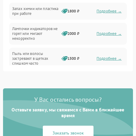
Неисправность резервуаров и систем подачи воды
Запах химии или пластика
1800 ₽
Подробнее →
при работе
Проблемы с механикой
Лампочки индикаторов не
горят или мигают
2000 ₽
Подробнее →
Батарея
некорректно
Режим работы
Пыль или волосы
застревают в щетках
1500 ₽
Подробнее →
слишком часто
Программные сбои
У Вас остались вопросы?
Оставьте заявку, мы свяжемся с Вами в ближайшее
время
Заказать звонок