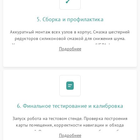
5. Сборка и профилактика
Аккуратный монтаж всех узлов в корпус. Смазка шестерней
редукторов силиконовой смазкой для снижения шума.
Установка новых расходных материалов (HEPA-фильтров,
Подробнее
микрофибры, щеток). Надежная фиксация разъемов и
проверка герметичности водяного контура.
6. Финальное тестирование и калибровка
Запуск робота на тестовом стенде. Проверка построения
карты помещения, корректности навигации и обхода
препятствий. Оценка силы всасывания и работы турбины.
Подробнее
Тестирование автоматического возврата на док-станцию и