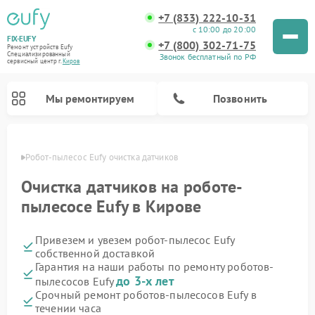
+7 (833) 222-10-31
с 10:00 до 20:00
FIX-EUFY
+7 (800) 302-71-75
Ремонт устройств Eufy
Специализированный
Звонок бесплатный по РФ
cервисный центр г.
Киров
Мы ремонтируем
Позвонить
ирове
Робот-пылесос Eufy очистка датчиков
Очистка датчиков на роботе-
пылесосе Eufy в Кирове
Ремонт вертикальных пылесосов Eufy
Ремонт камер видеонаблюдения Eufy
Привезем и увезем робот-пылесос Eufy
собственной доставкой
Гарантия на наши работы по ремонту роботов-
до 3-х лет
пылесосов Eufy
Срочный ремонт роботов-пылесосов Eufy в
течении часа