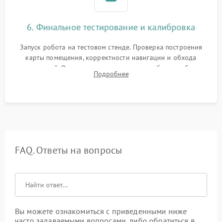
6. Финальное тестирование и калибровка
Запуск робота на тестовом стенде. Проверка построения
карты помещения, корректности навигации и обхода
препятствий. Оценка силы всасывания и работы турбины.
Подробнее
Тестирование автоматического возврата на док-станцию и
процесса зарядки.
FAQ. Ответы на вопросы
Вы можете ознакомиться с приведенными ниже
часто задаваемыми вопросами, либо обратиться в