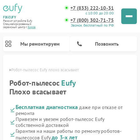
+7 (833) 222-10-31
с 10:00 до 20:00
FIX-EUFY
+7 (800) 302-71-75
Ремонт устройств Eufy
Специализированный
Звонок бесплатный по РФ
cервисный центр г.
Киров
Мы ремонтируем
Позвонить
ирове
Робот-пылесос Eufy плохо всасывает
Робот-пылесос
Eufy
Плохо всасывает
Ремонт вертикальных пылесосов Eufy
Ремонт камер видеонаблюдения Eufy
Бесплатная диагностика
даже при отказе от
ремонта
Привезем и увезем робот-пылесос Eufy
собственной доставкой
Гарантия на наши работы по ремонту роботов-
до 3-х лет
пылесосов Eufy