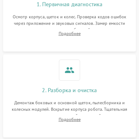
1. Первичная диагностика
Осмотр корпуса, щеток и колес. Проверка кодов ошибок
через приложение и звуковых сигналов. Замер емкости
аккумулятора и тестирование базовой станции зарядки.
Подробнее
Оценка работы лидара, бампера и датчиков падения для
локализации неисправности.
2. Разборка и очистка
Демонтаж боковых и основной щеток, пылесборника и
колесных модулей. Вскрытие корпуса робота. Тщательная
очистка внутренних полостей, шестерней и плат от
Подробнее
скопившейся пыли, волос и шерсти животных с
использованием сжатого воздуха и щеток.