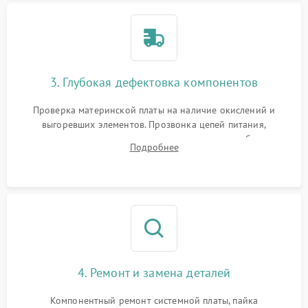
3. Глубокая дефектовка компонентов
Проверка материнской платы на наличие окислений и
выгоревших элементов. Прозвонка цепей питания,
тестирование приводных моторов колес и турбины
Подробнее
всасывания. Оценка состояния оптических и инфракрасных
датчиков, а также механизма лазерного дальномера.
4. Ремонт и замена деталей
Компонентный ремонт системной платы, пайка