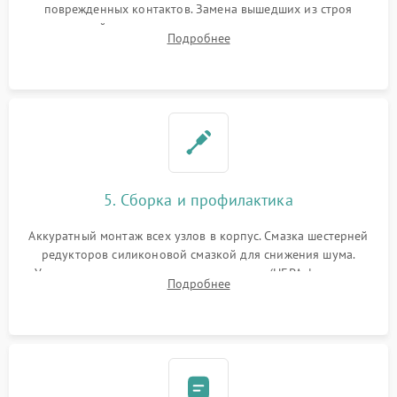
поврежденных контактов. Замена вышедших из строя
двигателей, изношенного аккумулятора, неисправного
Подробнее
лидара или помпы подачи воды. Восстановление шлейфов и
устранение последствий попадания влаги.
5. Сборка и профилактика
Аккуратный монтаж всех узлов в корпус. Смазка шестерней
редукторов силиконовой смазкой для снижения шума.
Установка новых расходных материалов (HEPA-фильтров,
Подробнее
микрофибры, щеток). Надежная фиксация разъемов и
проверка герметичности водяного контура.