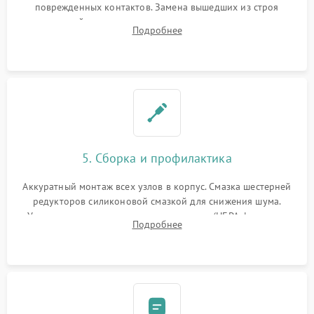
поврежденных контактов. Замена вышедших из строя
двигателей, изношенного аккумулятора, неисправного
Подробнее
лидара или помпы подачи воды. Восстановление шлейфов и
устранение последствий попадания влаги.
5. Сборка и профилактика
Аккуратный монтаж всех узлов в корпус. Смазка шестерней
редукторов силиконовой смазкой для снижения шума.
Установка новых расходных материалов (HEPA-фильтров,
Подробнее
микрофибры, щеток). Надежная фиксация разъемов и
проверка герметичности водяного контура.