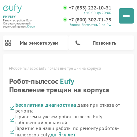
+7 (833) 222-10-31
с 10:00 до 20:00
FIX-EUFY
+7 (800) 302-71-75
Ремонт устройств Eufy
Специализированный
Звонок бесплатный по РФ
cервисный центр г.
Киров
Мы ремонтируем
Позвонить
ирове
Робот-пылесос Eufy появление трещин на корпуса
Робот-пылесос
Eufy
Появление трещин на корпуса
Ремонт вертикальных пылесосов Eufy
Ремонт камер видеонаблюдения Eufy
Бесплатная диагностика
даже при отказе от
ремонта
Привезем и увезем робот-пылесос Eufy
собственной доставкой
Гарантия на наши работы по ремонту роботов-
до 3-х лет
пылесосов Eufy