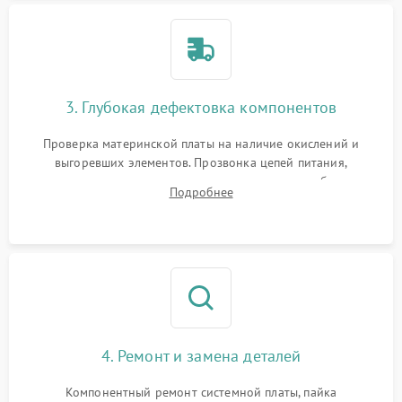
3. Глубокая дефектовка компонентов
Проверка материнской платы на наличие окислений и
выгоревших элементов. Прозвонка цепей питания,
тестирование приводных моторов колес и турбины
Подробнее
всасывания. Оценка состояния оптических и инфракрасных
датчиков, а также механизма лазерного дальномера.
4. Ремонт и замена деталей
Компонентный ремонт системной платы, пайка