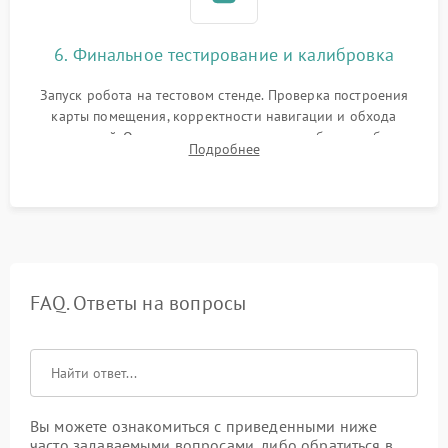
6. Финальное тестирование и калибровка
Запуск робота на тестовом стенде. Проверка построения
карты помещения, корректности навигации и обхода
препятствий. Оценка силы всасывания и работы турбины.
Подробнее
Тестирование автоматического возврата на док-станцию и
процесса зарядки.
FAQ. Ответы на вопросы
Вы можете ознакомиться с приведенными ниже
часто задаваемыми вопросами, либо обратиться в