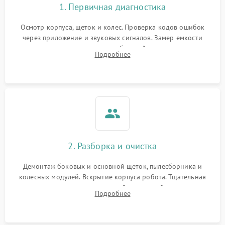
1. Первичная диагностика
Осмотр корпуса, щеток и колес. Проверка кодов ошибок
через приложение и звуковых сигналов. Замер емкости
аккумулятора и тестирование базовой станции зарядки.
Подробнее
Оценка работы лидара, бампера и датчиков падения для
локализации неисправности.
2. Разборка и очистка
Демонтаж боковых и основной щеток, пылесборника и
колесных модулей. Вскрытие корпуса робота. Тщательная
очистка внутренних полостей, шестерней и плат от
Подробнее
скопившейся пыли, волос и шерсти животных с
использованием сжатого воздуха и щеток.