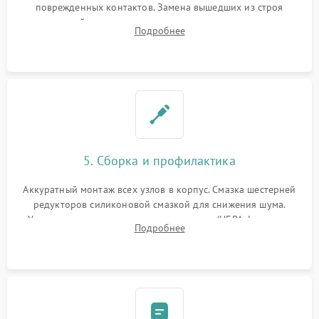
поврежденных контактов. Замена вышедших из строя
двигателей, изношенного аккумулятора, неисправного
Подробнее
лидара или помпы подачи воды. Восстановление шлейфов и
устранение последствий попадания влаги.
5. Сборка и профилактика
Аккуратный монтаж всех узлов в корпус. Смазка шестерней
редукторов силиконовой смазкой для снижения шума.
Установка новых расходных материалов (HEPA-фильтров,
Подробнее
микрофибры, щеток). Надежная фиксация разъемов и
проверка герметичности водяного контура.