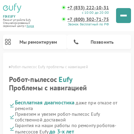
+7 (833) 222-10-31
с 10:00 до 20:00
FIX-EUFY
+7 (800) 302-71-75
Ремонт устройств Eufy
Специализированный
Звонок бесплатный по РФ
cервисный центр г.
Киров
Мы ремонтируем
Позвонить
ирове
Робот-пылесос Eufy проблемы с навигацией
Робот-пылесос
Eufy
Проблемы с навигацией
Ремонт вертикальных пылесосов Eufy
Ремонт камер видеонаблюдения Eufy
Бесплатная диагностика
даже при отказе от
ремонта
Привезем и увезем робот-пылесос Eufy
собственной доставкой
Гарантия на наши работы по ремонту роботов-
до 3-х лет
пылесосов Eufy