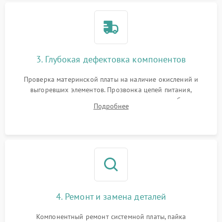
3. Глубокая дефектовка компонентов
Проверка материнской платы на наличие окислений и
выгоревших элементов. Прозвонка цепей питания,
тестирование приводных моторов колес и турбины
Подробнее
всасывания. Оценка состояния оптических и инфракрасных
датчиков, а также механизма лазерного дальномера.
4. Ремонт и замена деталей
Компонентный ремонт системной платы, пайка