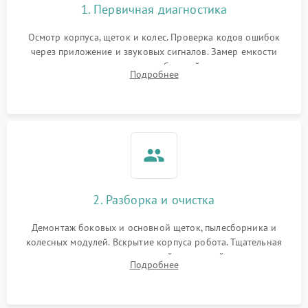
1. Первичная диагностика
Осмотр корпуса, щеток и колес. Проверка кодов ошибок
через приложение и звуковых сигналов. Замер емкости
аккумулятора и тестирование базовой станции зарядки.
Подробнее
Оценка работы лидара, бампера и датчиков падения для
локализации неисправности.
2. Разборка и очистка
Демонтаж боковых и основной щеток, пылесборника и
колесных модулей. Вскрытие корпуса робота. Тщательная
очистка внутренних полостей, шестерней и плат от
Подробнее
скопившейся пыли, волос и шерсти животных с
использованием сжатого воздуха и щеток.