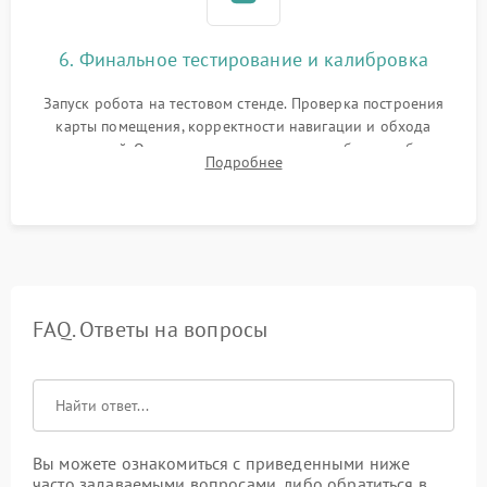
6. Финальное тестирование и калибровка
Запуск робота на тестовом стенде. Проверка построения
карты помещения, корректности навигации и обхода
препятствий. Оценка силы всасывания и работы турбины.
Подробнее
Тестирование автоматического возврата на док-станцию и
процесса зарядки.
FAQ. Ответы на вопросы
Вы можете ознакомиться с приведенными ниже
часто задаваемыми вопросами, либо обратиться в