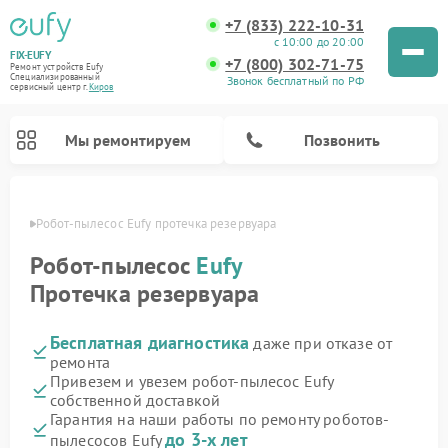
+7 (833) 222-10-31
с 10:00 до 20:00
FIX-EUFY
+7 (800) 302-71-75
Ремонт устройств Eufy
Специализированный
Звонок бесплатный по РФ
cервисный центр г.
Киров
Мы ремонтируем
Позвонить
ирове
Робот-пылесос Eufy протечка резервуара
Робот-пылесос
Eufy
Протечка резервуара
Ремонт вертикальных пылесосов Eufy
Ремонт камер видеонаблюдения Eufy
Бесплатная диагностика
даже при отказе от
ремонта
Привезем и увезем робот-пылесос Eufy
собственной доставкой
Гарантия на наши работы по ремонту роботов-
до 3-х лет
пылесосов Eufy