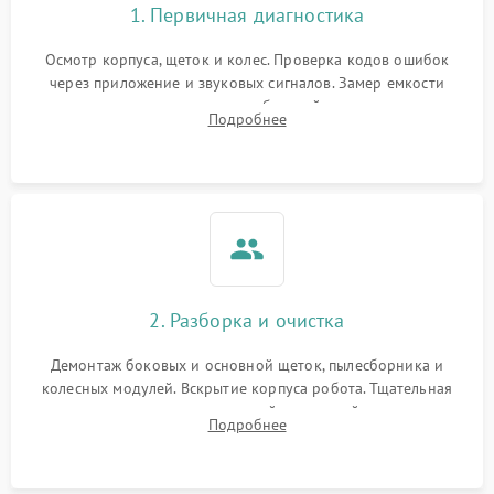
1. Первичная диагностика
Осмотр корпуса, щеток и колес. Проверка кодов ошибок
через приложение и звуковых сигналов. Замер емкости
аккумулятора и тестирование базовой станции зарядки.
Подробнее
Оценка работы лидара, бампера и датчиков падения для
локализации неисправности.
2. Разборка и очистка
Демонтаж боковых и основной щеток, пылесборника и
колесных модулей. Вскрытие корпуса робота. Тщательная
очистка внутренних полостей, шестерней и плат от
Подробнее
скопившейся пыли, волос и шерсти животных с
использованием сжатого воздуха и щеток.