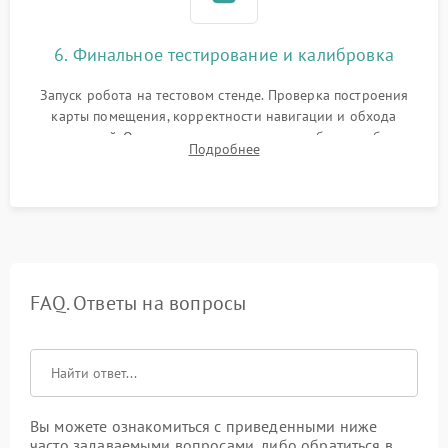
6. Финальное тестирование и калибровка
Запуск робота на тестовом стенде. Проверка построения
карты помещения, корректности навигации и обхода
препятствий. Оценка силы всасывания и работы турбины.
Подробнее
Тестирование автоматического возврата на док-станцию и
процесса зарядки.
FAQ. Ответы на вопросы
Вы можете ознакомиться с приведенными ниже
часто задаваемыми вопросами, либо обратиться в