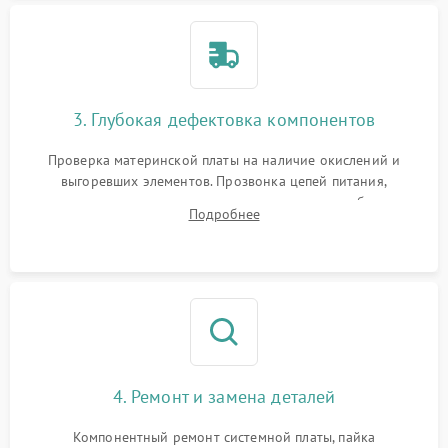
3. Глубокая дефектовка компонентов
Проверка материнской платы на наличие окислений и
выгоревших элементов. Прозвонка цепей питания,
тестирование приводных моторов колес и турбины
Подробнее
всасывания. Оценка состояния оптических и инфракрасных
датчиков, а также механизма лазерного дальномера.
4. Ремонт и замена деталей
Компонентный ремонт системной платы, пайка