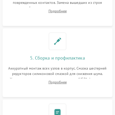
поврежденных контактов. Замена вышедших из строя
двигателей, изношенного аккумулятора, неисправного
Подробнее
лидара или помпы подачи воды. Восстановление шлейфов и
устранение последствий попадания влаги.
5. Сборка и профилактика
Аккуратный монтаж всех узлов в корпус. Смазка шестерней
редукторов силиконовой смазкой для снижения шума.
Установка новых расходных материалов (HEPA-фильтров,
Подробнее
микрофибры, щеток). Надежная фиксация разъемов и
проверка герметичности водяного контура.