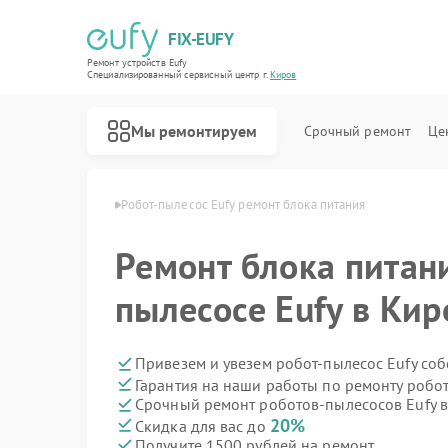
FIX-EUFY
Ремонт устройств Eufy
Специализированный cервисный центр г.
Киров
Мы ремонтируем
Срочный ремонт
Це
осов Eufy в Кирове
Робот-пылесос Eufy ремонт блока питания
Ремонт блока питани
Ремонт вертикальных пылесосов Eufy
Ремонт камер видеонаблюдения Eufy
Ремонт видеодомофонов Eufy
пылесосе Eufy в Кир
Привезем и увезем робот-пылесос Eufy со
Гарантия на наши работы по ремонту робо
Срочный ремонт роботов-пылесосов Eufy в
20%
Скидка для вас до
Получите 1500 рублей на ремонт