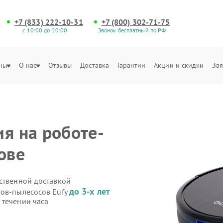
+7 (833) 222-10-31
+7 (800) 302-71-75
с 10:00 до 20:00
Звонок бесплатный по РФ
ны
О нас
Отзывы
Доставка
Гарантии
Акции и скидки
Зая
я на роботе-
ове
бственной доставкой
до 3-х лет
тов-пылесосов Eufy
 течении часа