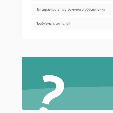
Неисправность программного обеспечения
Проблемы с сигналом
Неисправность резервуаров и систем подачи
воды
Проблемы с механикой
?
Батарея
Режим работы
Программные сбои