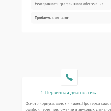
Неисправность программного обеспечения
Проблемы с сигналом
Неисправность резервуаров и систем подачи
воды
Проблемы с механикой
Батарея
Режим работы
Программные сбои
1. Первичная диагностика
Осмотр корпуса, щеток и колес. Проверка кодо
ошибок через приложение и звуковых сигналов