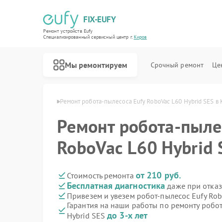
FIX-EUFY
Ремонт устройств Eufy
Специализированный cервисный центр г.
Киров
Мы ремонтируем
Срочный ремонт
Це
осов Eufy в Кирове
Ремонт робота-пылесоса Eufy RoboVac L60 Hybrid SES в
Ремонт робота-пыле
Ремонт вертикальных пылесосов Eufy
Ремонт камер видеонаблюдения Eufy
Ремонт видеодомофонов Eufy
RoboVac L60 Hybrid 
от 210 руб.
Стоимость ремонта
Бесплатная диагностика
даже при отказ
Привезем и увезем робот-пылесос Eufy Rob
Гарантия на наши работы по ремонту робо
до 3-х лет
Hybrid SES