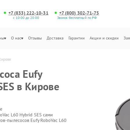
+7 (833) 222-10-31
+7 (800) 302-71-75
с 10:00 до 20:00
Звонок бесплатный по РФ
ны
О нас
Отзывы
Доставка
Гарантии
Акции и скидки
Зая
 Кирове
соса Eufy
SES в Кирове
е
oVac L60 Hybrid SES сами
тов-пылесосов Eufy RoboVac L60