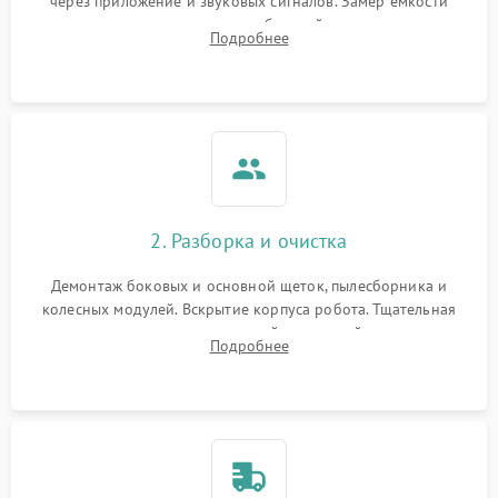
через приложение и звуковых сигналов. Замер емкости
аккумулятора и тестирование базовой станции зарядки.
Подробнее
Оценка работы лидара, бампера и датчиков падения для
локализации неисправности.
2. Разборка и очистка
Демонтаж боковых и основной щеток, пылесборника и
колесных модулей. Вскрытие корпуса робота. Тщательная
очистка внутренних полостей, шестерней и плат от
Подробнее
скопившейся пыли, волос и шерсти животных с
использованием сжатого воздуха и щеток.