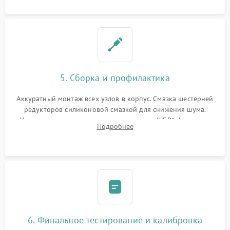
5. Сборка и профилактика
Аккуратный монтаж всех узлов в корпус. Смазка шестерней
редукторов силиконовой смазкой для снижения шума.
Установка новых расходных материалов (HEPA-фильтров,
Подробнее
микрофибры, щеток). Надежная фиксация разъемов и
проверка герметичности водяного контура.
6. Финальное тестирование и калибровка