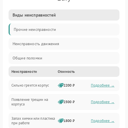
Виды неисправностей
Прочие неисправности
Неисправность движения
Общие поломки
Неисправности
Стоимость
Неисправность датчиков
Сильно греется корпус
2200 ₽
Подробнее →
Неисправность программного обеспечения
Появление трещин на
Проблемы с сигналом
2500 ₽
Подробнее →
корпуса
Неисправность резервуаров и систем подачи воды
Запах химии или пластика
1800 ₽
Подробнее →
при работе