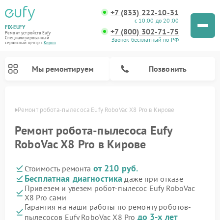
+7 (833) 222-10-31
с 10:00 до 20:00
FIX-EUFY
+7 (800) 302-71-75
Ремонт устройств Eufy
Специализированный
Звонок бесплатный по РФ
cервисный центр г.
Киров
Мы ремонтируем
Позвонить
ирове
Ремонт робота-пылесоса Eufy RoboVac X8 Pro в Кирове
Ремонт робота-пылесоса Eufy
RoboVac X8 Pro в Кирове
Ремонт вертикальных пылесосов Eufy
Ремонт камер видеонаблюдения Eufy
от 210 руб.
Стоимость ремонта
Бесплатная диагностика
даже при отказе
Привезем и увезем робот-пылесос Eufy RoboVac
X8 Pro сами
Гарантия на наши работы по ремонту роботов-
до 3-х лет
пылесосов Eufy RoboVac X8 Pro