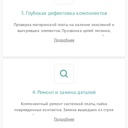
3. Глубокая дефектовка компонентов
Проверка материнской платы на наличие окислений и
выгоревших элементов. Прозвонка цепей питания,
тестирование приводных моторов колес и турбины
Подробнее
всасывания. Оценка состояния оптических и инфракрасных
датчиков, а также механизма лазерного дальномера.
4. Ремонт и замена деталей
Компонентный ремонт системной платы, пайка
поврежденных контактов. Замена вышедших из строя
двигателей, изношенного аккумулятора, неисправного
Подробнее
лидара или помпы подачи воды. Восстановление шлейфов и
устранение последствий попадания влаги.