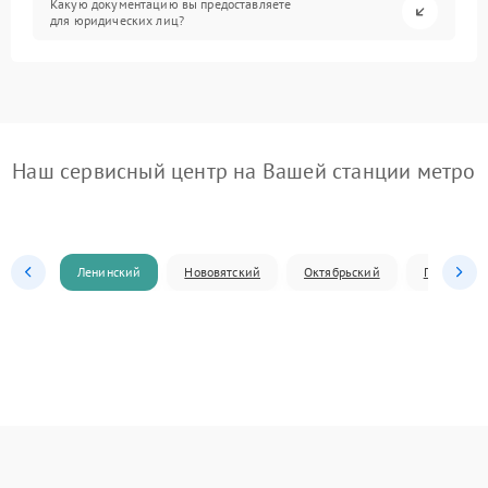
Какую документацию вы предоставляете
для юридических лиц?
Наш сервисный центр на Вашей станции метро
Ленинский
Нововятский
Октябрьский
Первомай