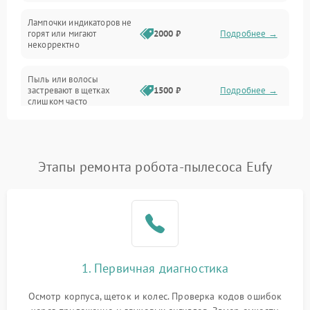
Проблемы с механикой
Лампочки индикаторов не
горят или мигают
2000 ₽
Подробнее →
Батарея
некорректно
Режим работы
Пыль или волосы
застревают в щетках
1500 ₽
Подробнее →
слишком часто
Программные сбои
Этапы ремонта робота-пылесоса Eufy
1. Первичная диагностика
Осмотр корпуса, щеток и колес. Проверка кодов ошибок