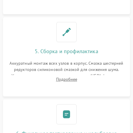
устранение последствий попадания влаги.
5. Сборка и профилактика
Аккуратный монтаж всех узлов в корпус. Смазка шестерней
редукторов силиконовой смазкой для снижения шума.
Установка новых расходных материалов (HEPA-фильтров,
Подробнее
микрофибры, щеток). Надежная фиксация разъемов и
проверка герметичности водяного контура.