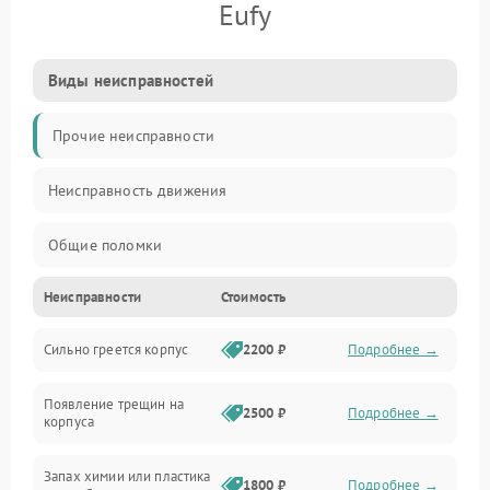
Eufy
Виды неисправностей
Прочие неисправности
Неисправность движения
Общие поломки
Неисправности
Стоимость
Неисправность датчиков
Сильно греется корпус
2200 ₽
Подробнее →
Неисправность программного обеспечения
Появление трещин на
Проблемы с сигналом
2500 ₽
Подробнее →
корпуса
Неисправность резервуаров и систем подачи воды
Запах химии или пластика
1800 ₽
Подробнее →