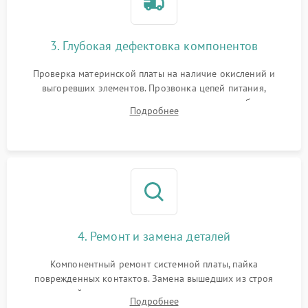
3. Глубокая дефектовка компонентов
Проверка материнской платы на наличие окислений и
выгоревших элементов. Прозвонка цепей питания,
тестирование приводных моторов колес и турбины
Подробнее
всасывания. Оценка состояния оптических и инфракрасных
датчиков, а также механизма лазерного дальномера.
4. Ремонт и замена деталей
Компонентный ремонт системной платы, пайка
поврежденных контактов. Замена вышедших из строя
двигателей, изношенного аккумулятора, неисправного
Подробнее
лидара или помпы подачи воды. Восстановление шлейфов и