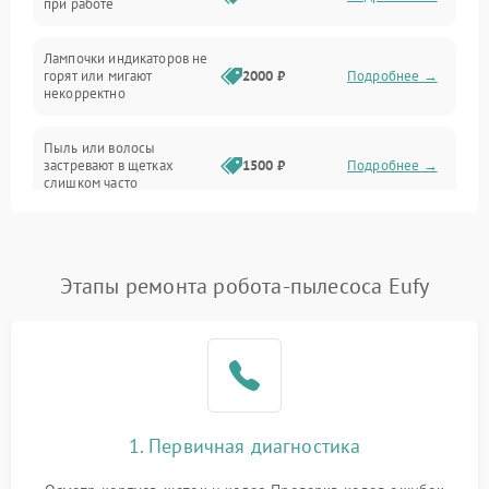
при работе
Проблемы с механикой
Лампочки индикаторов не
горят или мигают
2000 ₽
Подробнее →
Батарея
некорректно
Режим работы
Пыль или волосы
застревают в щетках
1500 ₽
Подробнее →
слишком часто
Программные сбои
Этапы ремонта робота-пылесоса Eufy
1. Первичная диагностика