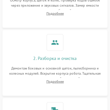
Осмотр корпуса, щеток и колес. Проверка кодов ошибок
через приложение и звуковых сигналов. Замер емкости
аккумулятора и тестирование базовой станции зарядки.
Подробнее
Оценка работы лидара, бампера и датчиков падения для
локализации неисправности.
2. Разборка и очистка
Демонтаж боковых и основной щеток, пылесборника и
колесных модулей. Вскрытие корпуса робота. Тщательная
очистка внутренних полостей, шестерней и плат от
Подробнее
скопившейся пыли, волос и шерсти животных с
использованием сжатого воздуха и щеток.