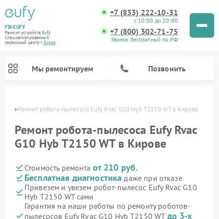
+7 (833) 222-10-31
с 10:00 до 20:00
FIX-EUFY
+7 (800) 302-71-75
Ремонт устройств Eufy
Специализированный
Звонок бесплатный по РФ
cервисный центр г.
Киров
Мы ремонтируем
Позвонить
ирове
Ремонт робота-пылесоса Eufy Rvac G10 Hyb T2150 WT в Кирове
Ремонт робота-пылесоса Eufy Rvac
G10 Hyb T2150 WT в Кирове
Ремонт вертикальных пылесосов Eufy
Ремонт камер видеонаблюдения Eufy
от 210 руб.
Стоимость ремонта
Бесплатная диагностика
даже при отказе
Привезем и увезем робот-пылесос Eufy Rvac G10
Hyb T2150 WT сами
Гарантия на наши работы по ремонту роботов-
до 3-х
пылесосов Eufy Rvac G10 Hyb T2150 WT