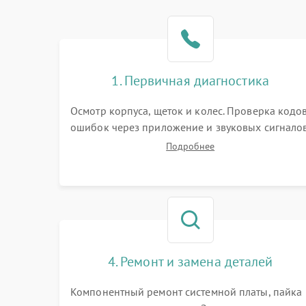
1. Первичная диагностика
Осмотр корпуса, щеток и колес. Проверка кодо
ошибок через приложение и звуковых сигналов
Замер емкости аккумулятора и тестирование
Подробнее
базовой станции зарядки. Оценка работы
лидара, бампера и датчиков падения для
локализации неисправности.
4. Ремонт и замена деталей
Компонентный ремонт системной платы, пайка