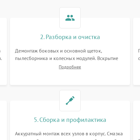
2. Разборка и очистка
в
Демонтаж боковых и основной щеток,
.
пылесборника и колесных модулей. Вскрытие
корпуса робота. Тщательная очистка внутренних
Подробнее
полостей, шестерней и плат от скопившейся
пыли, волос и шерсти животных с
использованием сжатого воздуха и щеток.
5. Сборка и профилактика
Аккуратный монтаж всех узлов в корпус. Смазка