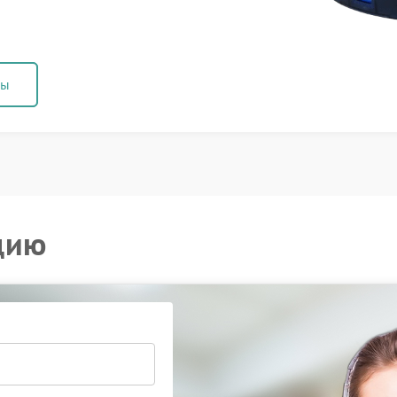
ны
цию