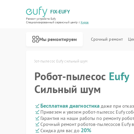
FIX-EUFY
Ремонт устройств Eufy
Специализированный cервисный центр г.
Киров
Мы ремонтируем
Срочный ремонт
Це
в Eufy в Кирове
Робот-пылесос Eufy сильный шум
Робот-пылесос
Eufy
Ремонт вертикальных пылесосов Eufy
Ремонт камер видеонаблюдения Eufy
Ремонт видеодомофонов Eufy
Сильный шум
Бесплатная диагностика
даже при отказ
Привезем и увезем робот-пылесос Eufy со
Гарантия на наши работы по ремонту робо
Срочный ремонт роботов-пылесосов Eufy в
20%
Скидка для вас до