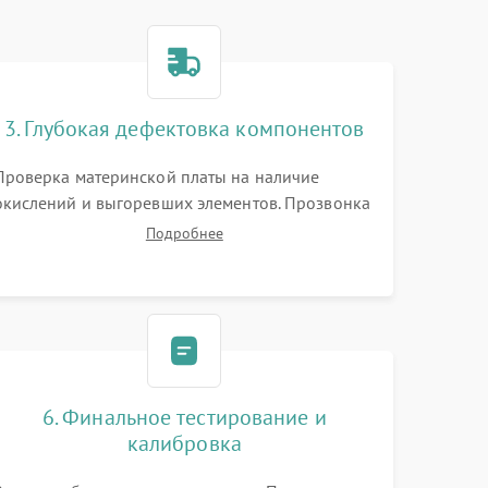
3. Глубокая дефектовка компонентов
Проверка материнской платы на наличие
окислений и выгоревших элементов. Прозвонка
цепей питания, тестирование приводных
Подробнее
моторов колес и турбины всасывания. Оценка
состояния оптических и инфракрасных
датчиков, а также механизма лазерного
дальномера.
6. Финальное тестирование и
калибровка