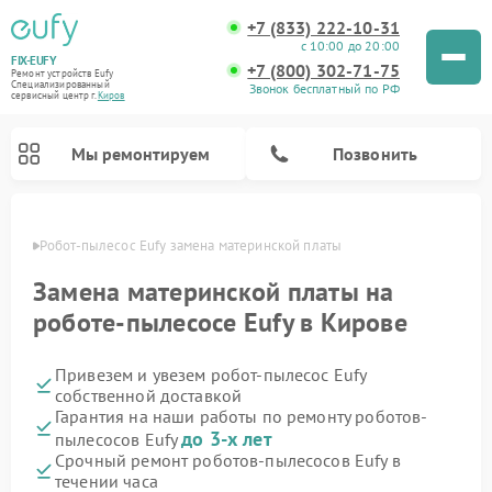
+7 (833) 222-10-31
с 10:00 до 20:00
FIX-EUFY
+7 (800) 302-71-75
Ремонт устройств Eufy
Специализированный
Звонок бесплатный по РФ
cервисный центр г.
Киров
Мы ремонтируем
Позвонить
ирове
Робот-пылесос Eufy замена материнской платы
Замена материнской платы на
роботе-пылесосе Eufy в Кирове
Ремонт вертикальных пылесосов Eufy
Ремонт камер видеонаблюдения Eufy
Привезем и увезем робот-пылесос Eufy
собственной доставкой
Гарантия на наши работы по ремонту роботов-
до 3-х лет
пылесосов Eufy
Срочный ремонт роботов-пылесосов Eufy в
течении часа