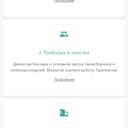
Подробнее
Оценка работы лидара, бампера и датчиков падения для
локализации неисправности.
2. Разборка и очистка
Демонтаж боковых и основной щеток, пылесборника и
колесных модулей. Вскрытие корпуса робота. Тщательная
очистка внутренних полостей, шестерней и плат от
Подробнее
скопившейся пыли, волос и шерсти животных с
использованием сжатого воздуха и щеток.