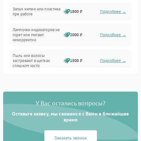
Неисправность резервуаров и систем подачи воды
Запах химии или пластика
1800 ₽
Подробнее →
при работе
Проблемы с механикой
Лампочки индикаторов не
горят или мигают
2000 ₽
Подробнее →
Батарея
некорректно
Режим работы
Пыль или волосы
застревают в щетках
1500 ₽
Подробнее →
слишком часто
Программные сбои
У Вас остались вопросы?
Оставьте заявку, мы свяжемся с Вами в ближайшее
время
Заказать звонок