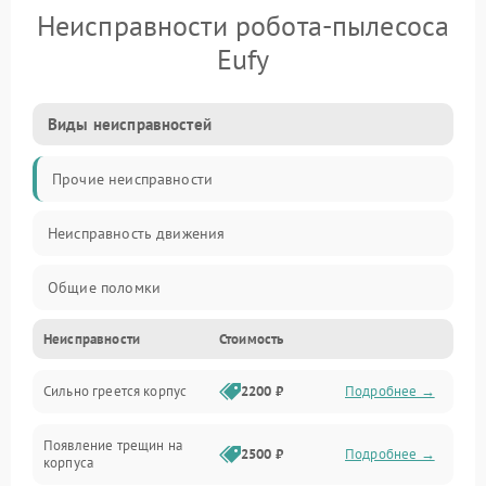
Неисправности робота-пылесоса
Eufy
Виды неисправностей
Прочие неисправности
Неисправность движения
Общие поломки
Неисправности
Стоимость
Неисправность датчиков
Сильно греется корпус
2200 ₽
Подробнее →
Неисправность программного обеспечения
Появление трещин на
Проблемы с сигналом
2500 ₽
Подробнее →
корпуса