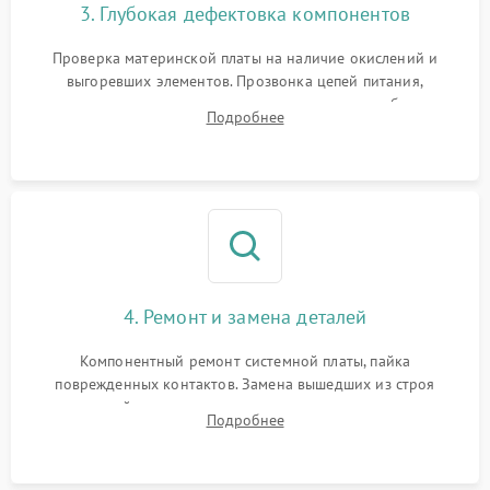
3. Глубокая дефектовка компонентов
Проверка материнской платы на наличие окислений и
выгоревших элементов. Прозвонка цепей питания,
тестирование приводных моторов колес и турбины
Подробнее
всасывания. Оценка состояния оптических и инфракрасных
датчиков, а также механизма лазерного дальномера.
4. Ремонт и замена деталей
Компонентный ремонт системной платы, пайка
поврежденных контактов. Замена вышедших из строя
двигателей, изношенного аккумулятора, неисправного
Подробнее
лидара или помпы подачи воды. Восстановление шлейфов и
устранение последствий попадания влаги.