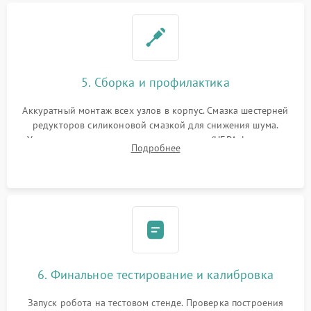
5. Сборка и профилактика
Аккуратный монтаж всех узлов в корпус. Смазка шестерней
редукторов силиконовой смазкой для снижения шума.
Установка новых расходных материалов (HEPA-фильтров,
Подробнее
микрофибры, щеток). Надежная фиксация разъемов и
проверка герметичности водяного контура.
6. Финальное тестирование и калибровка
Запуск робота на тестовом стенде. Проверка построения