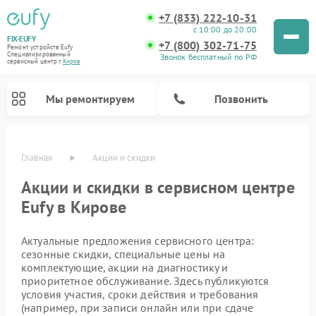
+7 (833) 222-10-31
с 10:00 до 20:00
FIX-EUFY
+7 (800) 302-71-75
Ремонт устройств Eufy
Специализированный
Звонок бесплатный по РФ
cервисный центр г.
Киров
Мы ремонтируем
Позвонить
Главная
Акции и скидки
Акции и скидки в сервисном центре
Eufy в Кирове
Ремонт камер видеонаблюдения Eufy
Ремонт вертикальных пылесосов Eufy
Актуальные предложения сервисного центра:
сезонные скидки, специальные цены на
комплектующие, акции на диагностику и
приоритетное обслуживание. Здесь публикуются
условия участия, сроки действия и требования
(например, при записи онлайн или при сдаче