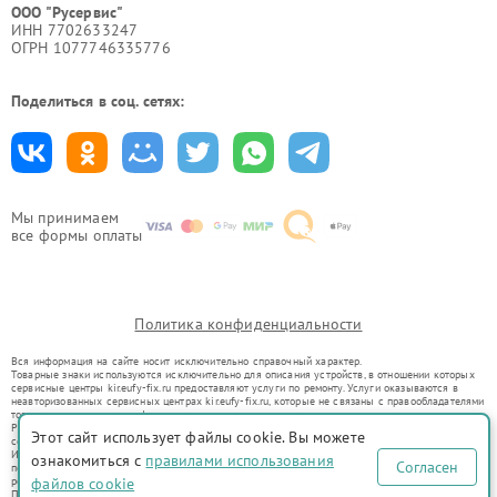
ООО "Русервис"
ИНН 7702633247
ОГРН 1077746335776
Поделиться в соц. сетях:
Мы принимаем
все формы оплаты
Политика конфиденциальности
Вся информация на сайте носит исключительно справочный характер.
Товарные знаки используются исключительно для описания устройств, в отношении которых
сервисные центры kir.eufy-fix.ru предоставляют услуги по ремонту. Услуги оказываются в
неавторизованных сервисных центрах kir.eufy-fix.ru, которые не связаны с правообладателями
товарных знаков или их официальными представителями.
Ремонт осуществляется для устройств, уже введенных в гражданский оборот в соответствии
Этот сайт использует файлы cookie. Вы можете
со статьей 1487 ГК РФ.
Использование товарных знаков не преследует цели индивидуализации услуг или введения
ознакомиться с
правилами использования
Согласен
потребителей в заблуждение, а служит для информирования о предоставляемых услугах по
ремонту техники указанных брендов.
файлов cookie
Представленная на сайте информация не является публичной офертой, определяемой